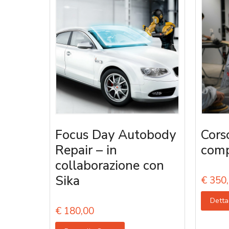
Focus Day Autobody
Cors
Repair – in
comp
collaborazione con
Sika
€
350,
Detta
€
180,00