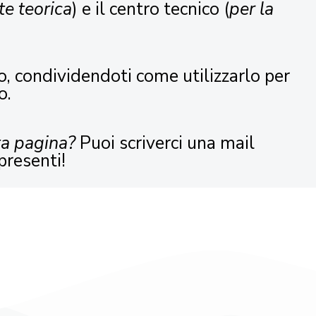
te teorica
) e il centro tecnico (
per la
o, condividendoti come utilizzarlo per
o.
ta pagina?
Puoi scriverci una mail
presenti!