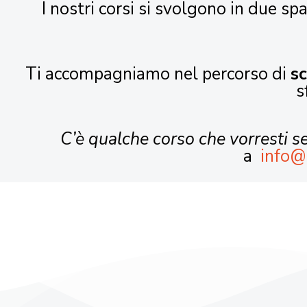
I nostri corsi si svolgono in due spa
Ti accompagniamo nel percorso di
s
s
C’è qualche corso che vorresti 
a
info@