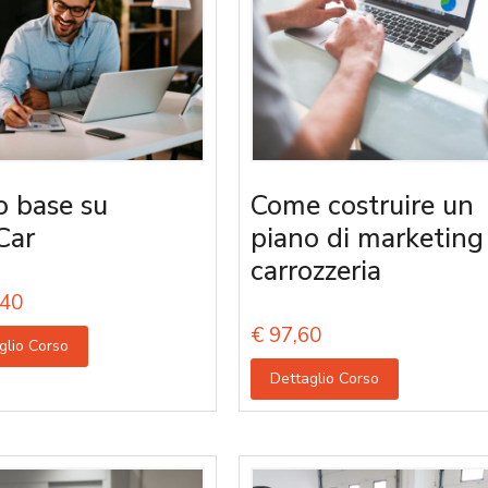
o base su
Come costruire un
Car
piano di marketing
carrozzeria
40
€
97,60
glio Corso
Dettaglio Corso