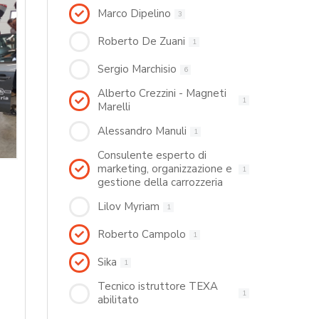
Marco Dipelino
3
Roberto De Zuani
1
Sergio Marchisio
6
Alberto Crezzini - Magneti
1
Marelli
Alessandro Manuli
1
Consulente esperto di
marketing, organizzazione e
1
gestione della carrozzeria
Lilov Myriam
1
Roberto Campolo
1
Sika
1
Tecnico istruttore TEXA
1
abilitato