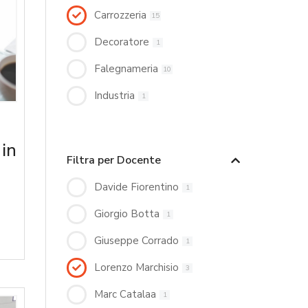
Carrozzeria
15
Decoratore
1
Falegnameria
10
Industria
1
 in
Filtra per Docente
Davide Fiorentino
1
Giorgio Botta
1
Giuseppe Corrado
1
Lorenzo Marchisio
3
Marc Catalaa
1