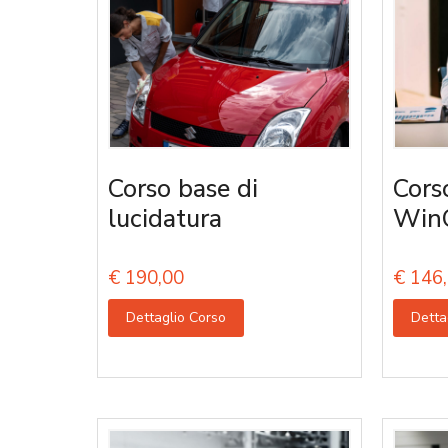
Corso base di
Cors
lucidatura
Win
€
190,00
€
146,
Dettaglio Corso
Detta