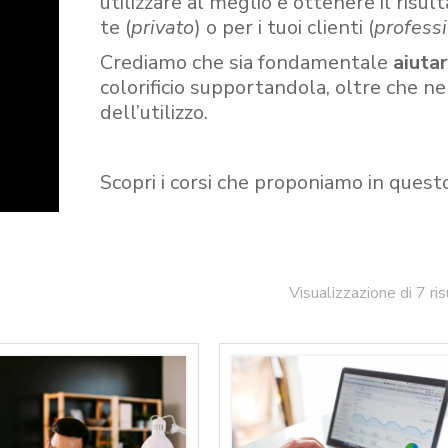
utilizzare al meglio e ottenere il risult
te (
privato
) o per i tuoi clienti (
professi
Crediamo che sia fondamentale
aiuta
colorificio supportandola, oltre che n
dell’utilizzo.
Scopri i corsi che proponiamo in quest
Visualizzazione di 7 ris