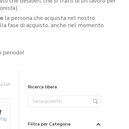
ato che desideri, che si tratti di un lavoro per
onista
).
re
la persona che acquista nel nostro
ella fase di acquisto, anche nel momento
o periodo!
ultati
Ricerca libera
Filtra per Categoria