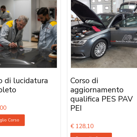
o di lucidatura
Corso di
leto
aggiornamento
qualifica PES PAV
PEI
00
glio Corso
€
128,10