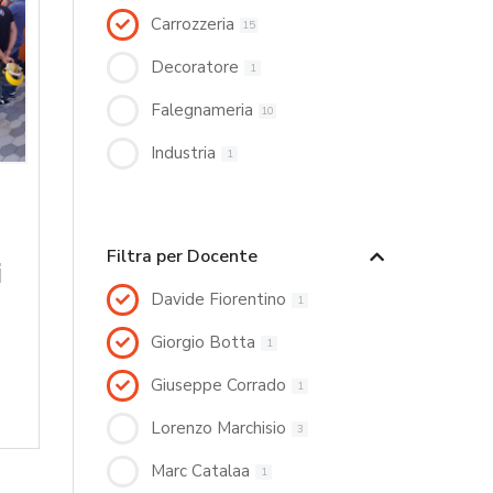
Carrozzeria
15
Decoratore
1
Falegnameria
10
Industria
1
Filtra per Docente
i
Davide Fiorentino
1
Giorgio Botta
1
Giuseppe Corrado
1
Lorenzo Marchisio
3
Marc Catalaa
1