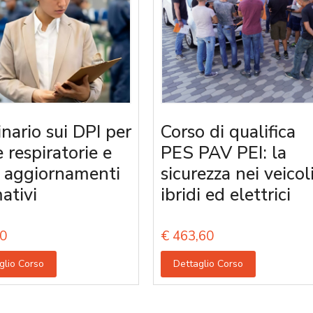
nario sui DPI per
Corso di qualifica
e respiratorie e
PES PAV PEI: la
i aggiornamenti
sicurezza nei veicol
ativi
ibridi ed elettrici
0
€
463,60
glio Corso
Dettaglio Corso