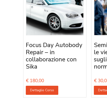
Focus Day Autobody
Semi
Repair – in
le vi
collaborazione con
sugl
Sika
norm
€
180,00
€
30,0
Dettaglio Corso
Detta