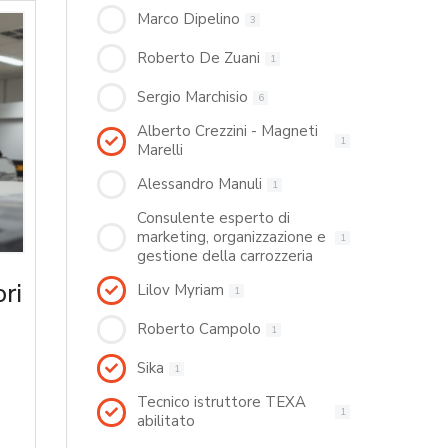
Marco Dipelino
3
Roberto De Zuani
1
Sergio Marchisio
6
Alberto Crezzini - Magneti
1
Marelli
Alessandro Manuli
1
Consulente esperto di
marketing, organizzazione e
1
gestione della carrozzeria
ri
Lilov Myriam
1
Roberto Campolo
1
Sika
1
Tecnico istruttore TEXA
1
abilitato