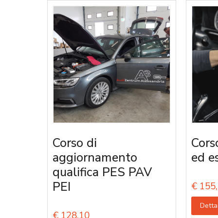
Corso di
Corso
aggiornamento
ed e
qualifica PES PAV
PEI
€
155,
Detta
€
128,10