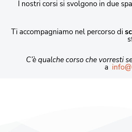
I nostri corsi si svolgono in due spa
Ti accompagniamo nel percorso di
s
s
C’è qualche corso che vorresti 
a
info@