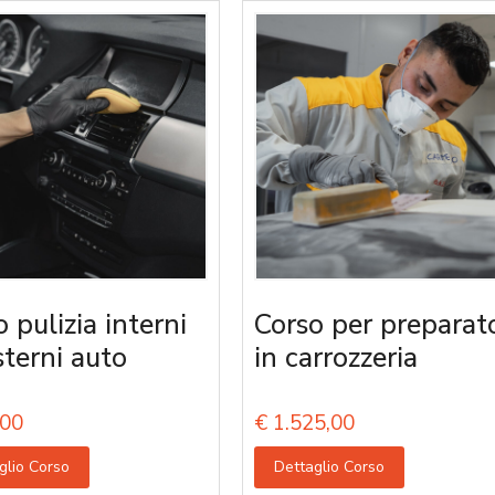
 pulizia interni
Corso per preparato
sterni auto
in carrozzeria
00
€
1.525,00
glio Corso
Dettaglio Corso