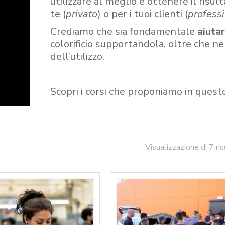
utilizzare al meglio e ottenere il risult
te (
privato
) o per i tuoi clienti (
professi
Crediamo che sia fondamentale
aiuta
colorificio supportandola, oltre che n
dell’utilizzo.
Scopri i corsi che proponiamo in quest
Visualizzazione di 7 ris