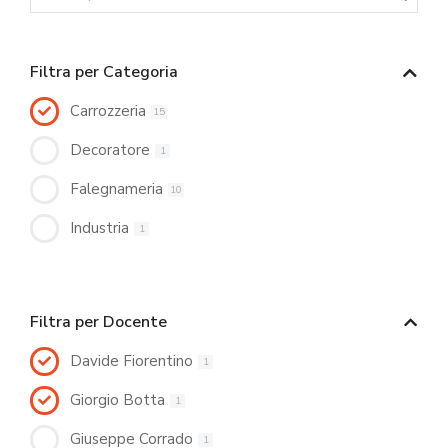
Filtra per Categoria
Carrozzeria
15
Decoratore
1
Falegnameria
10
Industria
1
Filtra per Docente
Davide Fiorentino
1
Giorgio Botta
1
Giuseppe Corrado
1