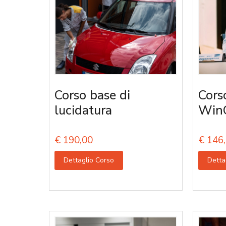
Corso base di
Cors
lucidatura
Win
€
190,00
€
146,
Dettaglio Corso
Detta