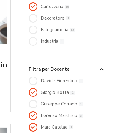
Carrozzeria
15
Decoratore
1
Falegnameria
10
Industria
1
 in
Filtra per Docente
Davide Fiorentino
1
Giorgio Botta
1
Giuseppe Corrado
1
Lorenzo Marchisio
3
Marc Catalaa
1