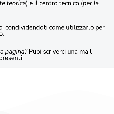
te teorica
) e il centro tecnico (
per la
o, condividendoti come utilizzarlo per
o.
ta pagina?
Puoi scriverci una mail
presenti!