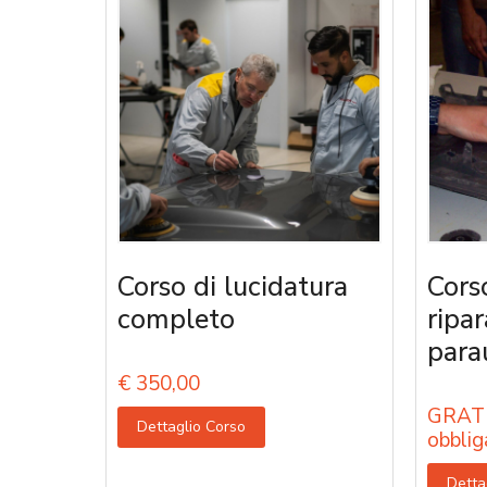
Corso di lucidatura
Cors
completo
ripa
parau
€
350,00
GRATU
Dettaglio Corso
obblig
Detta