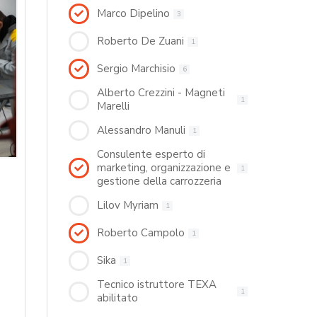
Marco Dipelino
3
Roberto De Zuani
1
Sergio Marchisio
6
Alberto Crezzini - Magneti
1
Marelli
Alessandro Manuli
1
Consulente esperto di
marketing, organizzazione e
1
gestione della carrozzeria
Lilov Myriam
1
Roberto Campolo
1
Sika
1
Tecnico istruttore TEXA
1
abilitato