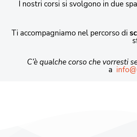
I nostri corsi si svolgono in due spa
Ti accompagniamo nel percorso di
s
s
C’è qualche corso che vorresti 
a
info@