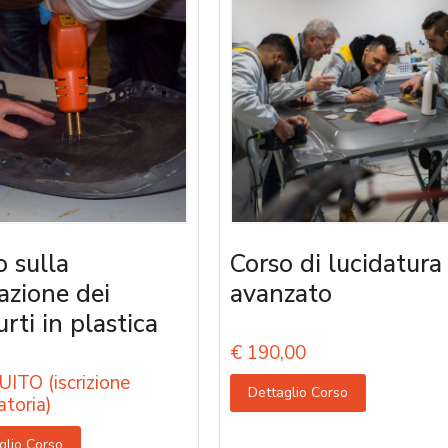
o sulla
Corso di lucidatura
razione dei
avanzato
rti in plastica
€
190,00
ITO (iscrizione
Dettaglio Corso
atoria)
glio Corso