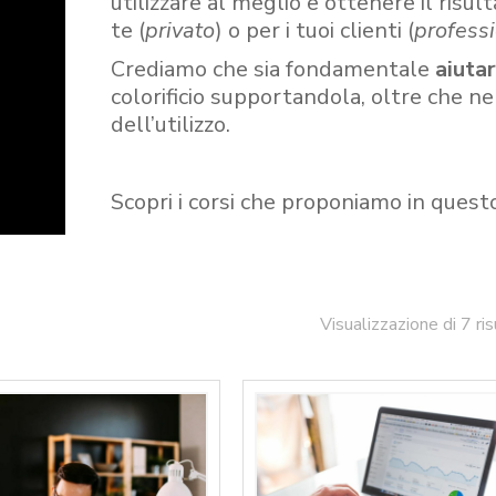
utilizzare al meglio e ottenere il risult
te (
privato
) o per i tuoi clienti (
professi
Crediamo che sia fondamentale
aiuta
colorificio supportandola, oltre che n
dell’utilizzo.
Scopri i corsi che proponiamo in quest
Visualizzazione di 7 ris