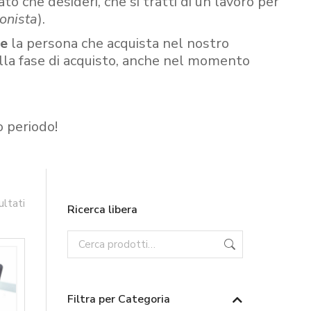
ato che desideri, che si tratti di un lavoro per
onista
).
re
la persona che acquista nel nostro
ella fase di acquisto, anche nel momento
o periodo!
ultati
Ricerca libera
Filtra per Categoria