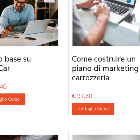
o base su
Come costruire un
Car
piano di marketing
carrozzeria
40
€
97,60
glio Corso
Dettaglio Corso