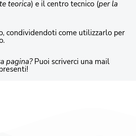
te teorica
) e il centro tecnico (
per la
o, condividendoti come utilizzarlo per
o.
ta pagina?
Puoi scriverci una mail
presenti!