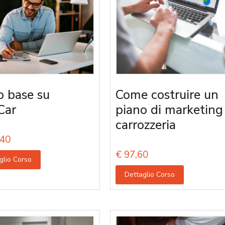
o base su
Come costruire un
Car
piano di marketing
carrozzeria
40
€
97,60
glio Corso
Dettaglio Corso