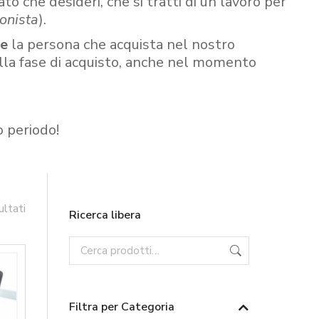
ato che desideri, che si tratti di un lavoro per
onista
).
re
la persona che acquista nel nostro
ella fase di acquisto, anche nel momento
o periodo!
ultati
Ricerca libera
Filtra per Categoria