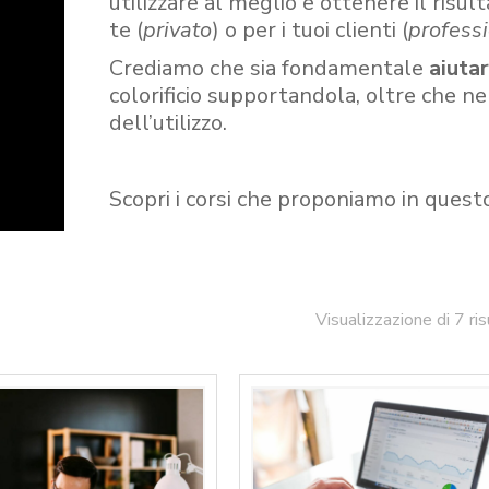
utilizzare al meglio e ottenere il risult
te (
privato
) o per i tuoi clienti (
professi
Crediamo che sia fondamentale
aiuta
colorificio supportandola, oltre che n
dell’utilizzo.
Scopri i corsi che proponiamo in quest
Visualizzazione di 7 ris