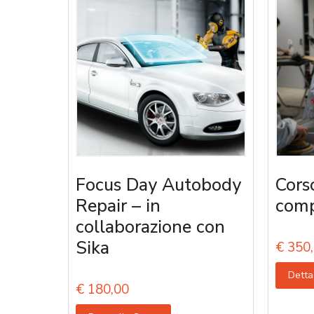
Focus Day Autobody
Cors
Repair – in
comp
collaborazione con
Sika
€
350,
Detta
€
180,00