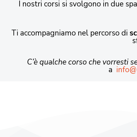
I nostri corsi si svolgono in due spa
Ti accompagniamo nel percorso di
s
s
C’è qualche corso che vorresti 
a
info@