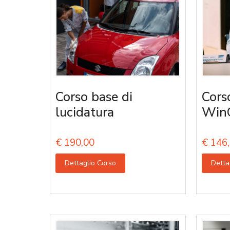
Corso base di
Cors
lucidatura
Win
€
190,00
€
146,
Dettaglio Corso
Detta