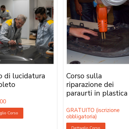
o di lucidatura
Corso sulla
leto
riparazione dei
paraurti in plastica
00
GRATUITO (iscrizione
glio Corso
obbligatoria)
Dettaglio Corso