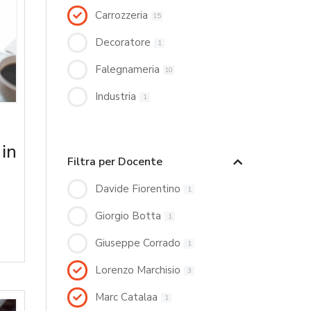
Carrozzeria
15
Decoratore
1
Falegnameria
10
Industria
1
 in
Filtra per Docente
Davide Fiorentino
1
Giorgio Botta
1
Giuseppe Corrado
1
Lorenzo Marchisio
3
Marc Catalaa
1