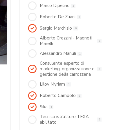
Marco Dipelino
3
Roberto De Zuani
1
Sergio Marchisio
6
Alberto Crezzini - Magneti
1
Marelli
Alessandro Manuli
1
Consulente esperto di
marketing, organizzazione e
1
gestione della carrozzeria
Lilov Myriam
1
Roberto Campolo
1
Sika
1
Tecnico istruttore TEXA
1
abilitato