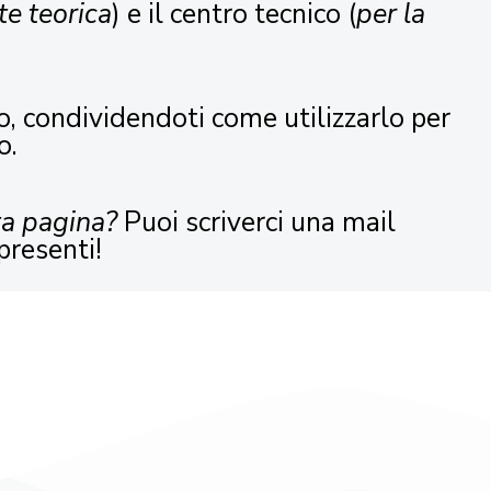
te teorica
) e il centro tecnico (
per la
o, condividendoti come utilizzarlo per
o.
ta pagina?
Puoi scriverci una mail
presenti!