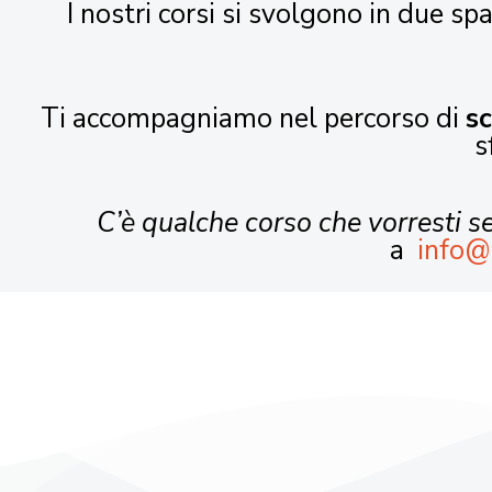
I nostri corsi si svolgono in due spa
Ti accompagniamo nel percorso di
s
s
C’è qualche corso che vorresti 
a
info@