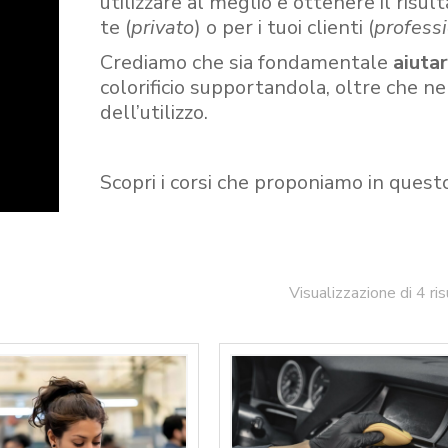
utilizzare al meglio e ottenere il risult
te (
privato
) o per i tuoi clienti (
professi
Crediamo che sia fondamentale
aiuta
colorificio supportandola, oltre che n
dell’utilizzo.
Scopri i corsi che proponiamo in quest
Visualizzazione di 4 ris