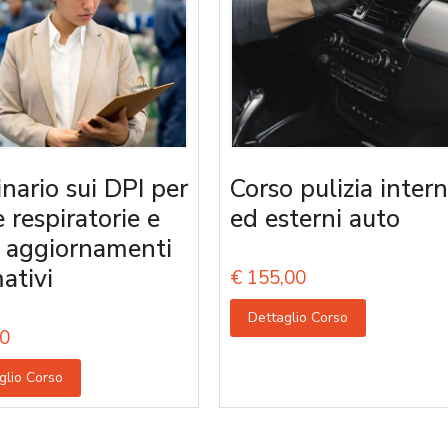
nario sui DPI per
Corso pulizia intern
e respiratorie e
ed esterni auto
i aggiornamenti
ativi
€
155,00
Dettaglio Corso
0
glio Corso