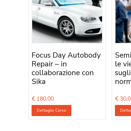
Focus Day Autobody
Semi
Repair – in
le vi
collaborazione con
sugl
Sika
norm
€
180,00
€
30,0
Dettaglio Corso
Detta