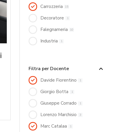
Carrozzeria
15
Decoratore
1
Falegnameria
10
Industria
1
i
Filtra per Docente
Davide Fiorentino
1
Giorgio Botta
1
Giuseppe Corrado
1
Lorenzo Marchisio
3
Marc Catalaa
1