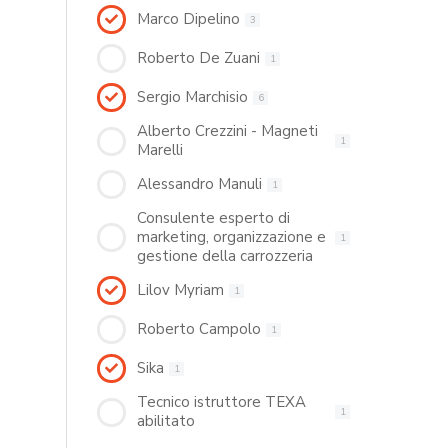
Marco Dipelino
3
Roberto De Zuani
1
Sergio Marchisio
6
Alberto Crezzini - Magneti
1
Marelli
Alessandro Manuli
1
Consulente esperto di
marketing, organizzazione e
1
gestione della carrozzeria
Lilov Myriam
1
Roberto Campolo
1
Sika
1
Tecnico istruttore TEXA
1
abilitato