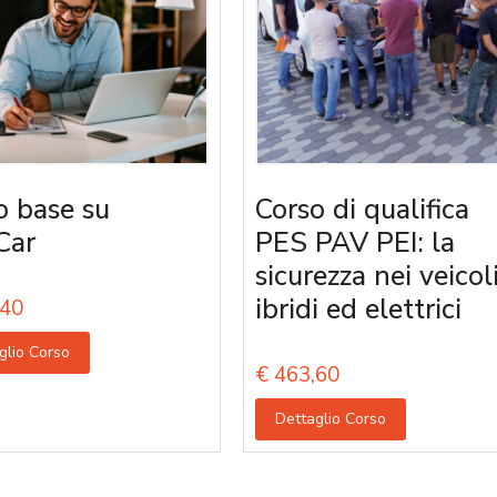
o base su
Corso di qualifica
Car
PES PAV PEI: la
sicurezza nei veicol
ibridi ed elettrici
40
glio Corso
€
463,60
Dettaglio Corso