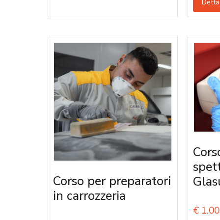
Detta
Cors
spet
Corso per preparatori
Glas
in carrozzeria
€
1.00