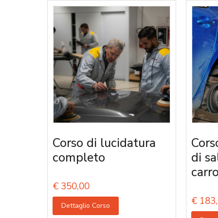
Corso di lucidatura
Cors
completo
di s
carro
€
350,00
€
183,
Dettaglio Corso