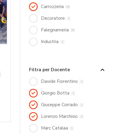
Carrozzeria
15
Decoratore
1
Falegnameria
10
Industria
1
Filtra per Docente
i
Davide Fiorentino
1
Giorgio Botta
1
Giuseppe Corrado
1
Lorenzo Marchisio
3
Marc Catalaa
1