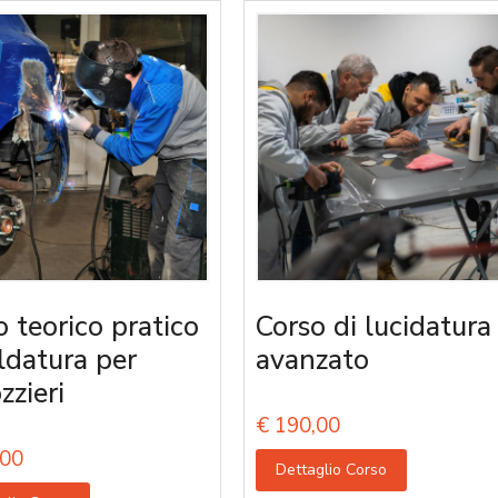
o teorico pratico
Corso di lucidatura
aldatura per
avanzato
zzieri
€
190,00
00
Dettaglio Corso