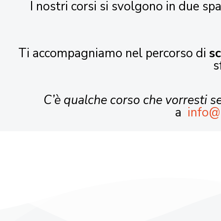
I nostri corsi si svolgono in due spa
Ti accompagniamo nel percorso di
s
s
C’è qualche corso che vorresti 
a
info@