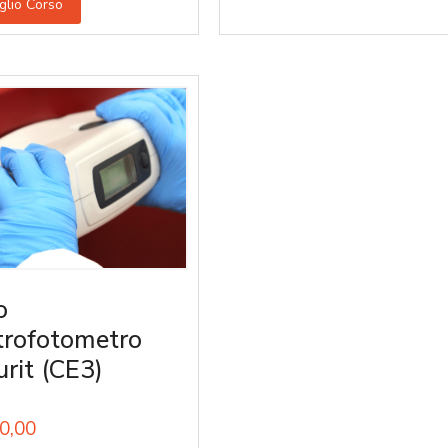
glio Corso
o
trofotometro
urit (CE3)
0,00