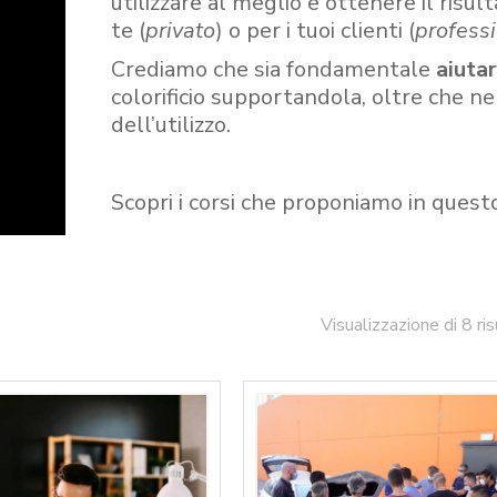
utilizzare al meglio e ottenere il risult
te (
privato
) o per i tuoi clienti (
professi
Crediamo che sia fondamentale
aiuta
colorificio supportandola, oltre che n
dell’utilizzo.
Scopri i corsi che proponiamo in quest
Visualizzazione di 8 ris