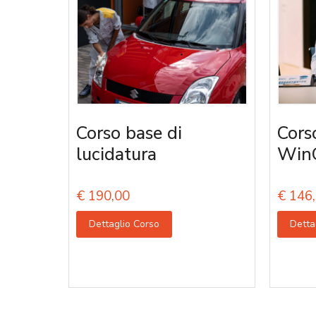
Corso base di
Cors
lucidatura
Win
€
190,00
€
146,
Dettaglio Corso
Detta