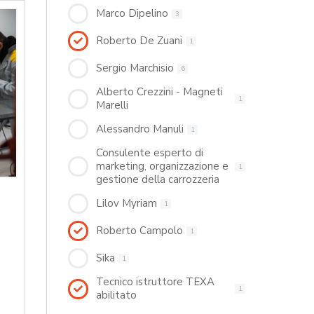
Marco Dipelino
3
Roberto De Zuani
1
Sergio Marchisio
6
Alberto Crezzini - Magneti
1
Marelli
Alessandro Manuli
1
Consulente esperto di
marketing, organizzazione e
1
gestione della carrozzeria
Lilov Myriam
1
Roberto Campolo
1
Sika
1
Tecnico istruttore TEXA
1
abilitato