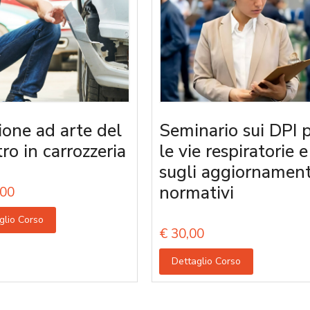
ione ad arte del
Seminario sui DPI 
tro in carrozzeria
le vie respiratorie e
sugli aggiornament
normativi
00
glio Corso
€
30,00
Dettaglio Corso