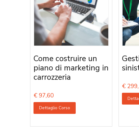
Come costruire un
Gest
piano di marketing in
sinis
carrozzeria
€
299,
€
97,60
Detta
Dettaglio Corso