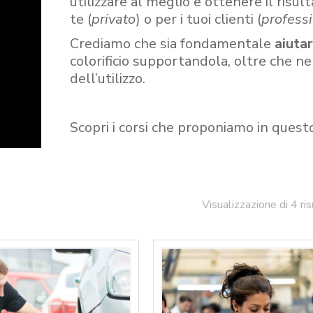
utilizzare al meglio e ottenere il risult
te (
privato
) o per i tuoi clienti (
professi
Crediamo che sia fondamentale
aiuta
colorificio supportandola, oltre che n
dell’utilizzo.
Scopri i corsi che proponiamo in quest
Visualizzazione di 4 ris