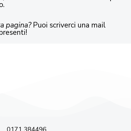
o.
ta pagina?
Puoi scriverci una mail
presenti!
0171 384496