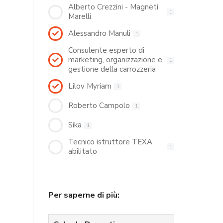
Alberto Crezzini - Magneti
1
Marelli
Alessandro Manuli
1
Consulente esperto di
marketing, organizzazione e
1
gestione della carrozzeria
Lilov Myriam
1
Roberto Campolo
1
Sika
1
Tecnico istruttore TEXA
1
abilitato
Per saperne di più: