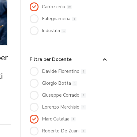
Carrozzeria
15
Falegnameria
1
Industria
1
per
Filtra per Docente
Davide Fiorentino
1
i
Giorgio Botta
1
Giuseppe Corrado
1
Lorenzo Marchisio
3
Marc Catalaa
1
Roberto De Zuani
1