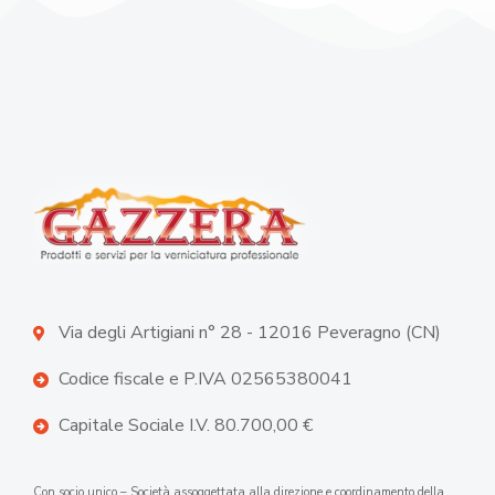
Via degli Artigiani n° 28 - 12016 Peveragno (CN)
Codice fiscale e P.IVA 02565380041
Capitale Sociale I.V. 80.700,00 €
Con socio unico – Società assoggettata alla direzione e coordinamento della