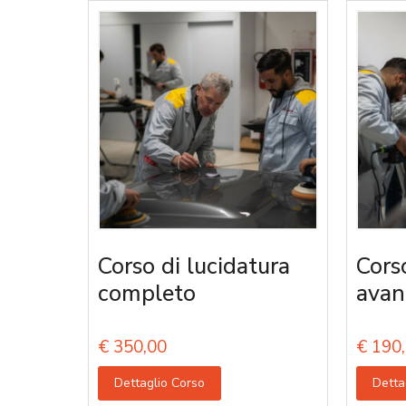
Corso di lucidatura
Cors
completo
avan
€
350,00
€
190,
Dettaglio Corso
Detta