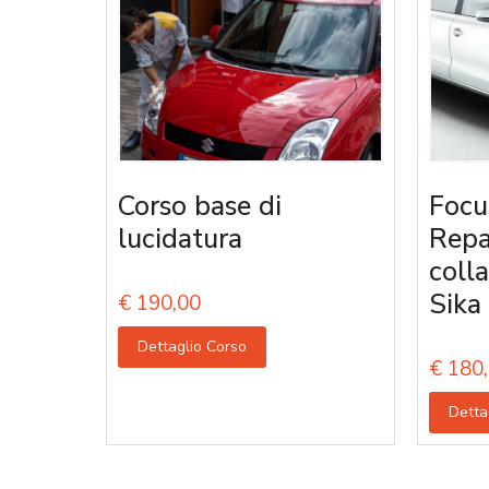
Corso base di
Focu
lucidatura
Repa
coll
Sika
€
190,00
Dettaglio Corso
€
180,
Detta