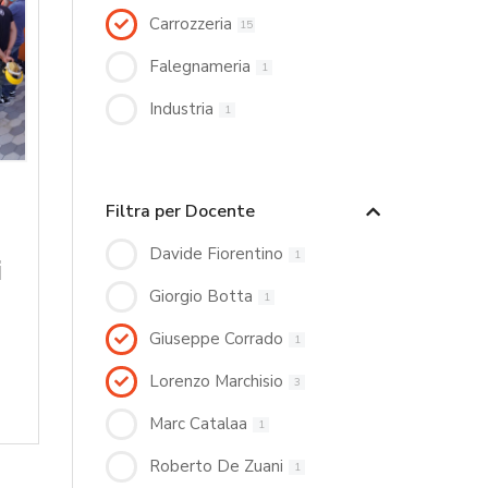
Carrozzeria
15
Falegnameria
1
Industria
1
Filtra per Docente
Davide Fiorentino
1
i
Giorgio Botta
1
Giuseppe Corrado
1
Lorenzo Marchisio
3
Marc Catalaa
1
Roberto De Zuani
1