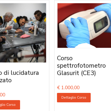
Corso
spettrofotometro
o di lucidatura
Glasurit (CE3)
zato
€
1.000,00
00
Dettaglio Corso
glio Corso