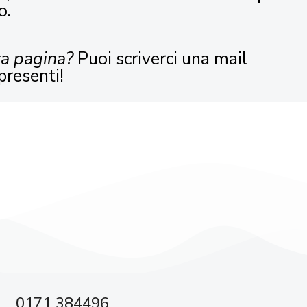
o.
ta pagina?
Puoi scriverci una mail
presenti!
0171 384496