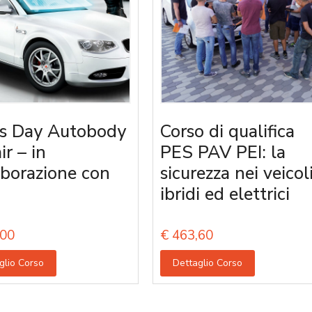
s Day Autobody
Corso di qualifica
ir – in
PES PAV PEI: la
aborazione con
sicurezza nei veicol
ibridi ed elettrici
00
€
463,60
glio Corso
Dettaglio Corso