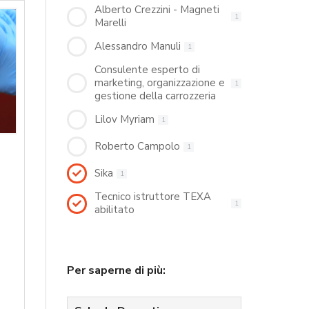
Alberto Crezzini - Magneti
1
Marelli
Alessandro Manuli
1
Consulente esperto di
marketing, organizzazione e
1
gestione della carrozzeria
Lilov Myriam
1
Roberto Campolo
1
Sika
1
Tecnico istruttore TEXA
1
abilitato
Per saperne di più: