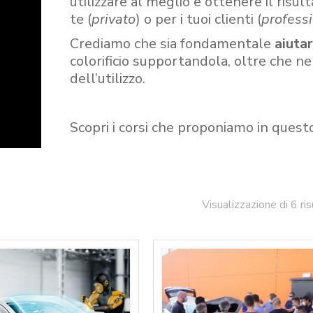
utilizzare al meglio e ottenere il risult
te (
privato
) o per i tuoi clienti (
professi
Crediamo che sia fondamentale
aiuta
colorificio supportandola, oltre che n
dell’utilizzo.
Scopri i corsi che proponiamo in quest
Visualizzazione di 6 ris