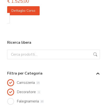
€
1.525,00
Dettaglio Corso
Ricerca libera
Filtra per Categoria
Carrozzeria
15
Decoratore
1
Falegnameria
10