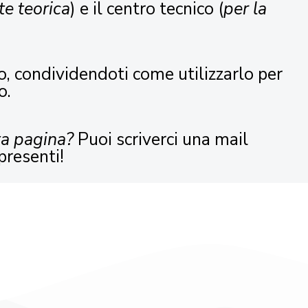
te teorica
) e il centro tecnico (
per la
o, condividendoti come utilizzarlo per
o.
ta pagina?
Puoi scriverci una mail
presenti!