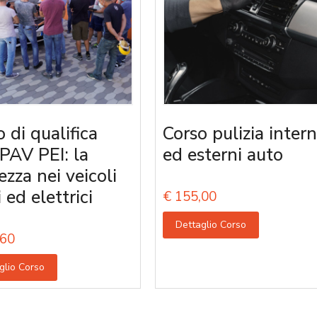
 di qualifica
Corso pulizia intern
PAV PEI: la
ed esterni auto
ezza nei veicoli
i ed elettrici
€
155,00
Dettaglio Corso
60
glio Corso