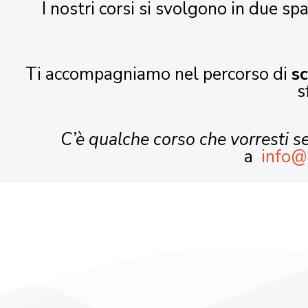
I nostri corsi si svolgono in due spa
Ti accompagniamo nel percorso di
s
s
C’è qualche corso che vorresti 
a
info@