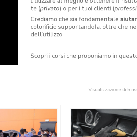
utilizzare al meglio e ottenere il risult
te (
privato
) o per i tuoi clienti (
professi
Crediamo che sia fondamentale
aiuta
colorificio supportandola, oltre che n
dell’utilizzo.
Scopri i corsi che proponiamo in quest
Visualizzazione di 5 ris