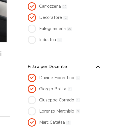
Carrozzeria
15
Decoratore
1
Falegnameria
10
Industria
1
i
Filtra per Docente
Davide Fiorentino
1
Giorgio Botta
1
Giuseppe Corrado
1
Lorenzo Marchisio
3
Marc Catalaa
1