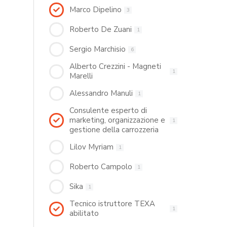
Marco Dipelino
3
Roberto De Zuani
1
Sergio Marchisio
6
Alberto Crezzini - Magneti
1
Marelli
Alessandro Manuli
1
Consulente esperto di
marketing, organizzazione e
1
gestione della carrozzeria
Lilov Myriam
1
Roberto Campolo
1
Sika
1
Tecnico istruttore TEXA
1
abilitato