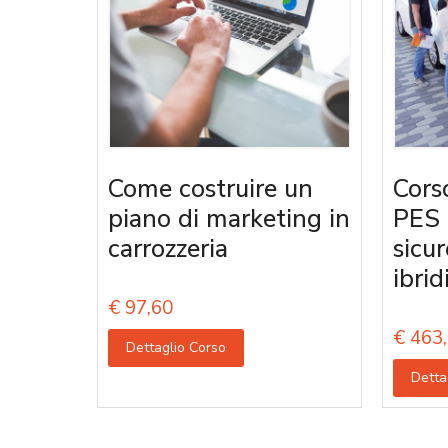
Come costruire un
Corso
piano di marketing in
PES 
carrozzeria
sicur
ibrid
€
97,60
€
463,
Dettaglio Corso
Detta