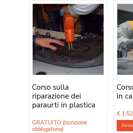
Corso sulla
Cors
riparazione dei
in ca
paraurti in plastica
€
1.52
GRATUITO (iscrizione
Detta
obbligatoria)