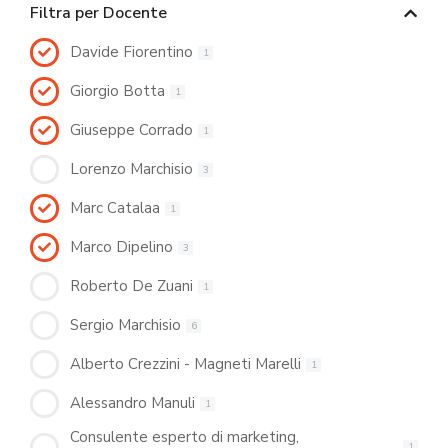
Filtra per Docente
Davide Fiorentino
1
Giorgio Botta
1
Giuseppe Corrado
1
Lorenzo Marchisio
3
Marc Catalaa
1
Marco Dipelino
3
Roberto De Zuani
1
Sergio Marchisio
6
Alberto Crezzini - Magneti Marelli
1
Alessandro Manuli
1
Consulente esperto di marketing,
1