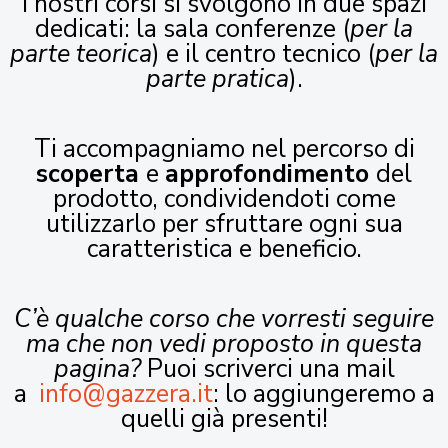
I nostri corsi si svolgono in due spazi
dedicati: la sala conferenze (
per la
parte teorica
) e il centro tecnico (
per la
parte pratica
).
Ti accompagniamo nel percorso di
scoperta
e
approfondimento
del
prodotto, condividendoti come
utilizzarlo per sfruttare ogni sua
caratteristica e beneficio.
C’è qualche corso che vorresti seguire
ma che non vedi proposto in questa
pagina?
Puoi scriverci una mail
a
info@gazzera.it
: lo aggiungeremo a
quelli già presenti!