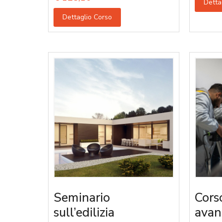
Detta
Dettaglio Corso
Seminario
Cors
sull’edilizia
avan