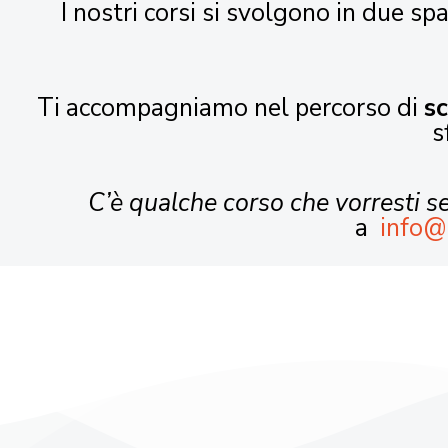
I nostri corsi si svolgono in due spa
Ti accompagniamo nel percorso di
s
s
C’è qualche corso che vorresti 
a
info@