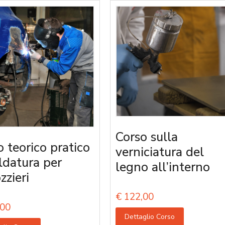
Corso sulla
o teorico pratico
verniciatura del
aldatura per
legno all’interno
zzieri
€
122,00
00
Dettaglio Corso