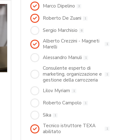
Marco Dipelino
3
Roberto De Zuani
1
Sergio Marchisio
6
Alberto Crezzini - Magneti
1
Marelli
Alessandro Manuli
1
Consulente esperto di
marketing, organizzazione e
1
gestione della carrozzeria
Lilov Myriam
1
Roberto Campolo
1
Sika
1
Tecnico istruttore TEXA
1
abilitato