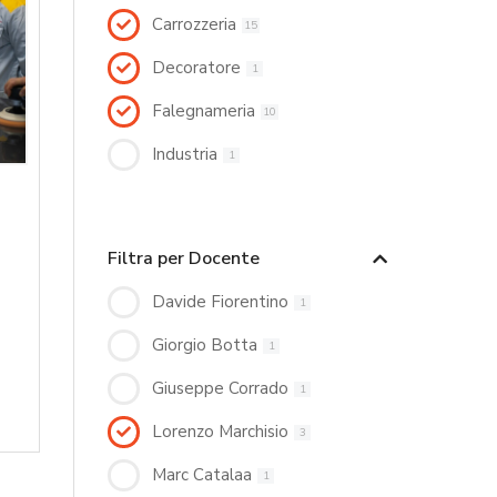
Carrozzeria
15
Decoratore
1
Falegnameria
10
Industria
1
Filtra per Docente
Davide Fiorentino
1
Giorgio Botta
1
Giuseppe Corrado
1
Lorenzo Marchisio
3
Marc Catalaa
1