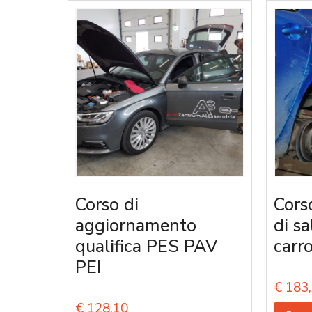
Corso di
Cors
aggiornamento
di s
qualifica PES PAV
carro
PEI
€
183,
€
128,10