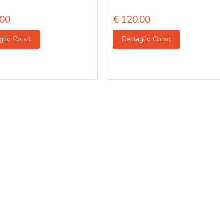
00
€
120,00
glio Corso
Dettaglio Corso