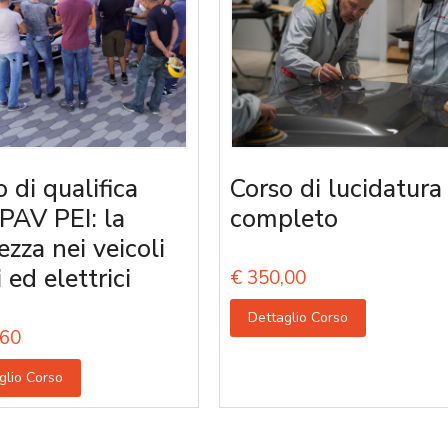
 di qualifica
Corso di lucidatura
PAV PEI: la
completo
ezza nei veicoli
i ed elettrici
€
350,00
Dettaglio Corso
60
glio Corso