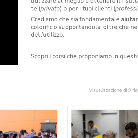
utilizzare al meglio e ottenere il risult
te (
privato
) o per i tuoi clienti (
professi
Crediamo che sia fondamentale
aiuta
colorificio supportandola, oltre che n
dell’utilizzo.
Scopri i corsi che proponiamo in quest
Visualizzazione di 9 ris