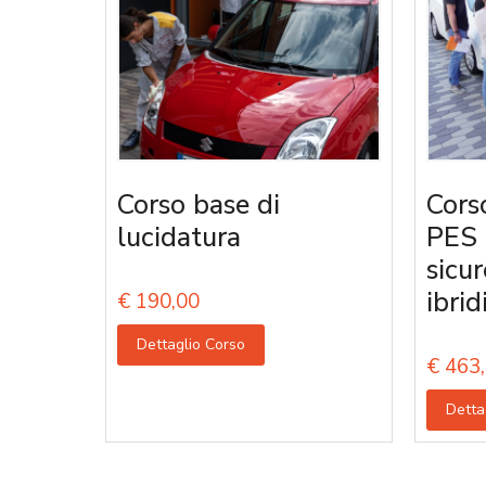
Corso base di
Corso
lucidatura
PES 
sicur
ibrid
€
190,00
Dettaglio Corso
€
463,
Detta