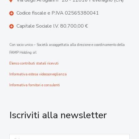
Via degli Artigiani n° 28 - 12016 Peveragno (CN)
Codice fiscale e P.IVA 02565380041
Capitale Sociale I.V. 80.700,00 €
Con socio unico – Società assoggettata alla direzione e coordinamento della
FAMP Holding srl
Elenco contributi statali ricevuti
Informativa estesa videosorveglianza
Informativa fornitori e consulenti
Iscriviti alla newsletter