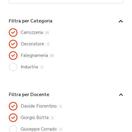
Filtra per Categoria
Carrozzeria
15
Decoratore
1
Falegnameria
10
Industria
1
Filtra per Docente
Davide Fiorentino
1
Giorgio Botta
1
Giuseppe Corrado
1