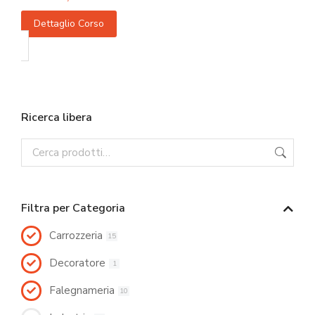
Dettaglio Corso
Ricerca libera
Filtra per Categoria
Carrozzeria
15
Decoratore
1
Falegnameria
10