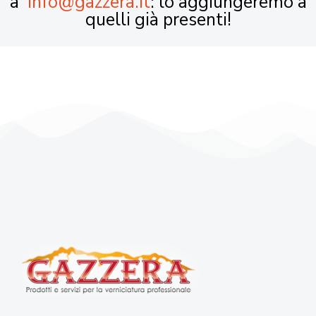
a
info@gazzera.it
: lo aggiungeremo a
quelli già presenti!