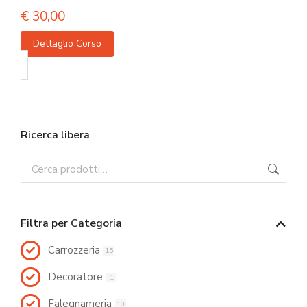
€
30,00
Dettaglio Corso
Ricerca libera
Filtra per Categoria
Carrozzeria
15
Decoratore
1
Falegnameria
10