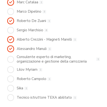
Marc Catalaa
1
Marco Dipelino
3
Roberto De Zuani
1
Sergio Marchisio
6
Alberto Crezzini - Magneti Marelli
1
Alessandro Manuli
1
Consulente esperto di marketing,
1
organizzazione e gestione della carrozzeria
Lilov Myriam
1
Roberto Campolo
1
Sika
1
Tecnico istruttore TEXA abilitato
1