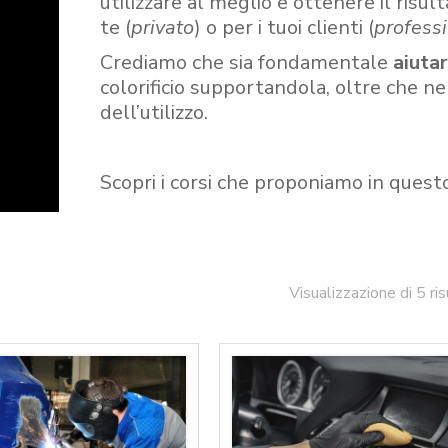
utilizzare al meglio e ottenere il risult
te (
privato
) o per i tuoi clienti (
professi
Crediamo che sia fondamentale
aiuta
colorificio supportandola, oltre che n
dell’utilizzo.
Scopri i corsi che proponiamo in quest
Visualizzazione di 5 ris