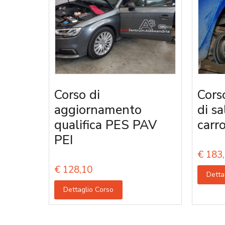
Corso di
Cors
aggiornamento
di s
qualifica PES PAV
carro
PEI
€
183,
€
128,10
Detta
Dettaglio Corso