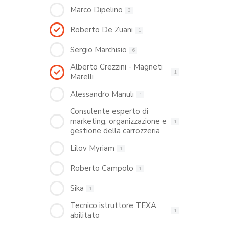
Marco Dipelino
3
Roberto De Zuani
1
Sergio Marchisio
6
Alberto Crezzini - Magneti
1
Marelli
Alessandro Manuli
1
Consulente esperto di
marketing, organizzazione e
1
gestione della carrozzeria
Lilov Myriam
1
Roberto Campolo
1
Sika
1
Tecnico istruttore TEXA
1
abilitato