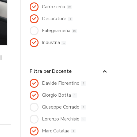
Carrozzeria
15
Decoratore
1
Falegnameria
10
Industria
1
i
Filtra per Docente
Davide Fiorentino
1
Giorgio Botta
1
Giuseppe Corrado
1
Lorenzo Marchisio
3
Marc Catalaa
1