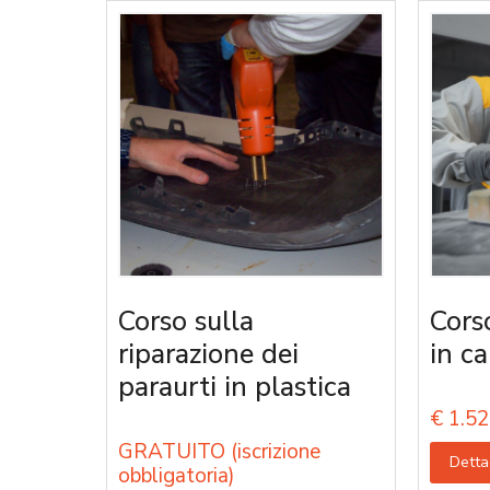
Corso sulla
Cors
riparazione dei
in ca
paraurti in plastica
€
1.52
GRATUITO (iscrizione
Detta
obbligatoria)