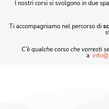
I nostri corsi si svolgono in due spa
Ti accompagniamo nel percorso di
s
s
C’è qualche corso che vorresti 
a
info@