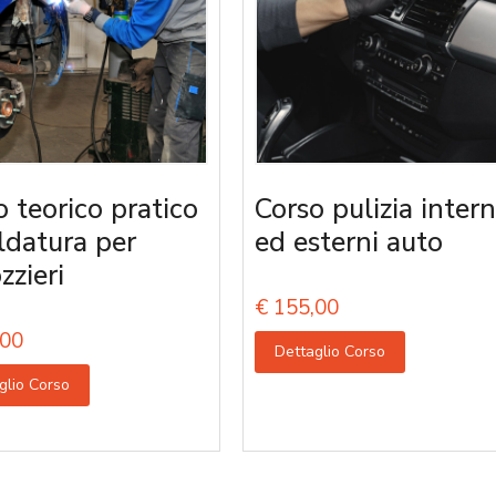
o teorico pratico
Corso pulizia intern
aldatura per
ed esterni auto
zzieri
€
155,00
00
Dettaglio Corso
glio Corso