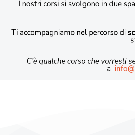
I nostri corsi si svolgono in due spa
Ti accompagniamo nel percorso di
s
s
C’è qualche corso che vorresti 
a
info@