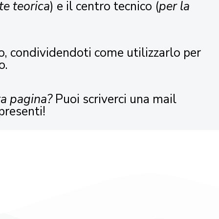
te teorica
) e il centro tecnico (
per la
o, condividendoti come utilizzarlo per
o.
ta pagina?
Puoi scriverci una mail
presenti!