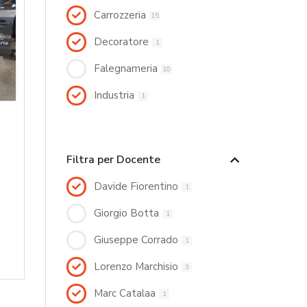
Carrozzeria
15
Decoratore
1
Falegnameria
10
Industria
1
Filtra per Docente
Davide Fiorentino
1
Giorgio Botta
1
Giuseppe Corrado
1
Lorenzo Marchisio
3
Marc Catalaa
1