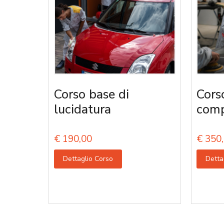
Corso base di
Cors
lucidatura
comp
€
190,00
€
350,
Dettaglio Corso
Detta