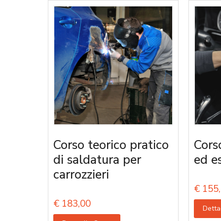
Corso teorico pratico
Corso
di saldatura per
ed e
carrozzieri
€
155,
€
183,00
Detta