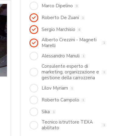
Marco Dipelino
3
Roberto De Zuani
1
Sergio Marchisio
6
Alberto Crezzini - Magneti
1
Marelli
Alessandro Manuli
1
Consulente esperto di
marketing, organizzazione e
1
gestione della carrozzeria
Lilov Myriam
1
Roberto Campolo
1
Sika
1
Tecnico istruttore TEXA
1
abilitato