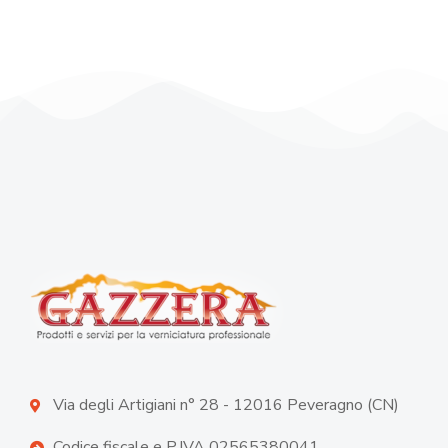
Via degli Artigiani n° 28 - 12016 Peveragno (CN)
Codice fiscale e P.IVA 02565380041