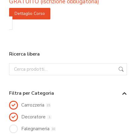
GRATUITO (iscrizione obbligatoria)
Dettaglio Corso
Ricerca libera
Filtra per Categoria
Carrozzeria
15
Decoratore
1
Falegnameria
10