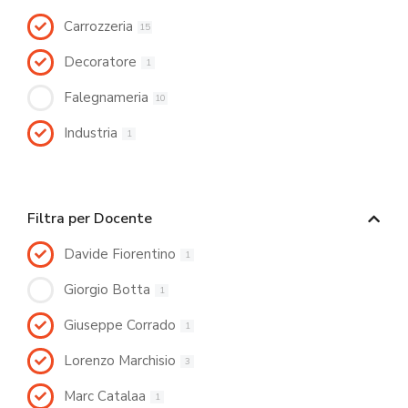
Carrozzeria
15
Decoratore
1
Falegnameria
10
Industria
1
Filtra per Docente
Davide Fiorentino
1
Giorgio Botta
1
Giuseppe Corrado
1
Lorenzo Marchisio
3
Marc Catalaa
1