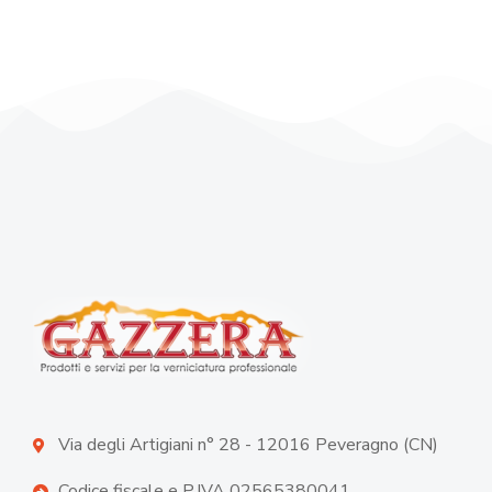
Via degli Artigiani n° 28 - 12016 Peveragno (CN)
Codice fiscale e P.IVA 02565380041