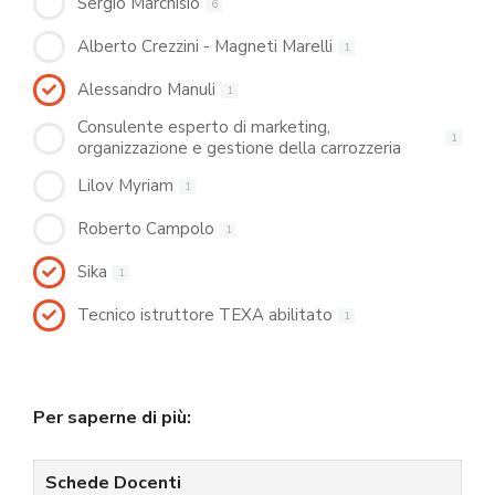
Sergio Marchisio
6
Alberto Crezzini - Magneti Marelli
1
Alessandro Manuli
1
Consulente esperto di marketing,
1
organizzazione e gestione della carrozzeria
Lilov Myriam
1
Roberto Campolo
1
Sika
1
Tecnico istruttore TEXA abilitato
1
Per saperne di più:
Schede Docenti