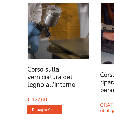
Corso sulla
Cors
verniciatura del
ripa
legno all’interno
parau
€
122,00
GRATU
Dettaglio Corso
obblig