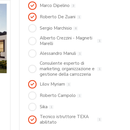
Marco Dipelino
3
Roberto De Zuani
1
Sergio Marchisio
6
Alberto Crezzini - Magneti
1
Marelli
Alessandro Manuli
1
Consulente esperto di
marketing, organizzazione e
1
gestione della carrozzeria
Lilov Myriam
1
Roberto Campolo
1
Sika
1
Tecnico istruttore TEXA
1
abilitato