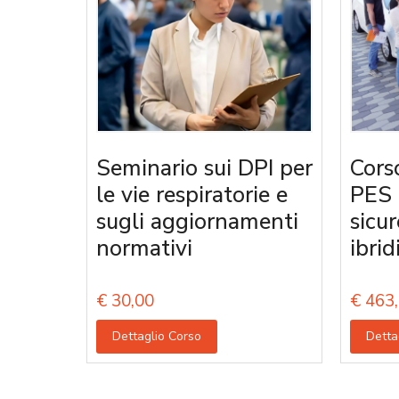
Seminario sui DPI per
Corso
le vie respiratorie e
PES 
sugli aggiornamenti
sicur
normativi
ibrid
€
30,00
€
463,
Dettaglio Corso
Detta