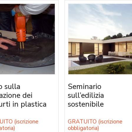
o sulla
Seminario
razione dei
sull’edilizia
rti in plastica
sostenibile
ITO (iscrizione
GRATUITO (iscrizione
atoria)
obbligatoria)