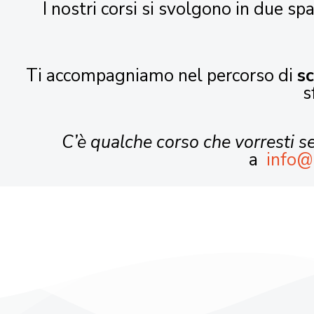
I nostri corsi si svolgono in due spa
Ti accompagniamo nel percorso di
s
s
C’è qualche corso che vorresti 
a
info@