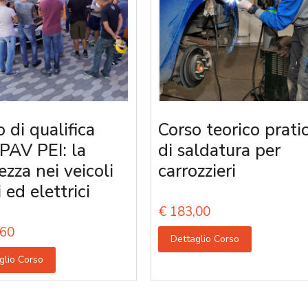
 di qualifica
Corso teorico prati
PAV PEI: la
di saldatura per
ezza nei veicoli
carrozzieri
i ed elettrici
€
183,00
60
Dettaglio Corso
glio Corso