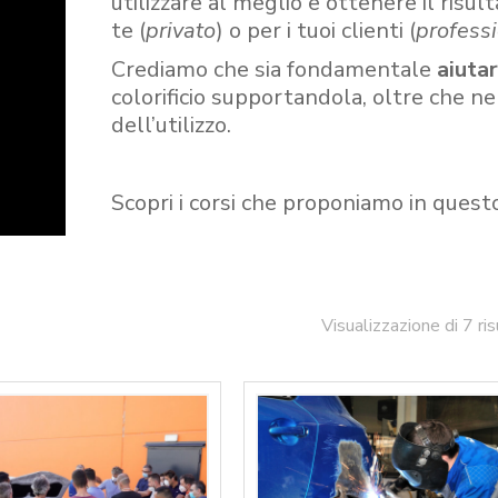
utilizzare al meglio e ottenere il risult
te (
privato
) o per i tuoi clienti (
professi
Crediamo che sia fondamentale
aiuta
colorificio supportandola, oltre che n
dell’utilizzo.
Scopri i corsi che proponiamo in quest
Visualizzazione di 7 ris