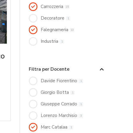
Carrozzeria
15
Decoratore
1
Falegnameria
10
Industria
1
co
Filtra per Docente
Davide Fiorentino
1
Giorgio Botta
1
Giuseppe Corrado
1
Lorenzo Marchisio
3
Marc Catalaa
1