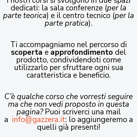
I nostri corsi si svolgono in due spazi
dedicati: la sala conferenze (
per la
parte teorica
) e il centro tecnico (
per la
parte pratica
).
Ti accompagniamo nel percorso di
scoperta
e
approfondimento
del
prodotto, condividendoti come
utilizzarlo per sfruttare ogni sua
caratteristica e beneficio.
C’è qualche corso che vorresti seguire
ma che non vedi proposto in questa
pagina?
Puoi scriverci una mail
a
info@gazzera.it
: lo aggiungeremo a
quelli già presenti!