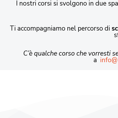
I nostri corsi si svolgono in due spa
Ti accompagniamo nel percorso di
s
s
C’è qualche corso che vorresti 
a
info@