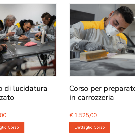
o di lucidatura
Corso per preparato
zato
in carrozzeria
00
€
1.525,00
glio Corso
Dettaglio Corso