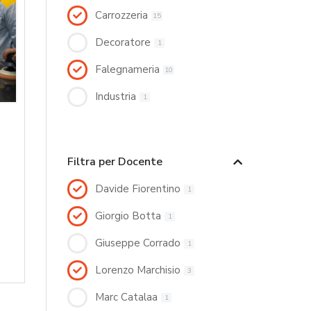
Carrozzeria
15
Decoratore
1
Falegnameria
10
Industria
1
Filtra per Docente
Davide Fiorentino
1
Giorgio Botta
1
Giuseppe Corrado
1
Lorenzo Marchisio
3
Marc Catalaa
1