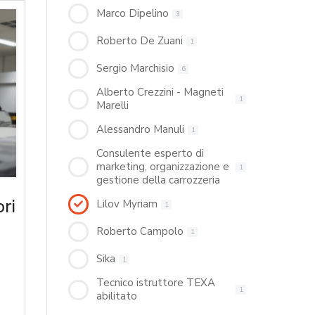
Marco Dipelino
3
Roberto De Zuani
1
Sergio Marchisio
6
Alberto Crezzini - Magneti
1
Marelli
Alessandro Manuli
1
Consulente esperto di
marketing, organizzazione e
1
gestione della carrozzeria
ri
Lilov Myriam
1
Roberto Campolo
1
Sika
1
Tecnico istruttore TEXA
1
abilitato