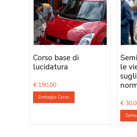
Corso base di
Semi
lucidatura
le vi
sugl
norm
€
190,00
Dettaglio Corso
€
30,0
Detta