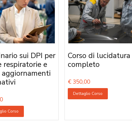
nario sui DPI per
Corso di lucidatura
e respiratorie e
completo
i aggiornamenti
ativi
€
350,00
Dettaglio Corso
0
glio Corso