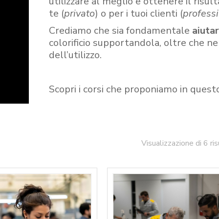
utilizzare al meglio e ottenere il risult
te (
privato
) o per i tuoi clienti (
professi
Crediamo che sia fondamentale
aiuta
colorificio supportandola, oltre che n
dell’utilizzo.
Scopri i corsi che proponiamo in quest
Visualizzazione di 6 ris