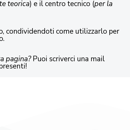
te teorica
) e il centro tecnico (
per la
o, condividendoti come utilizzarlo per
o.
ta pagina?
Puoi scriverci una mail
presenti!