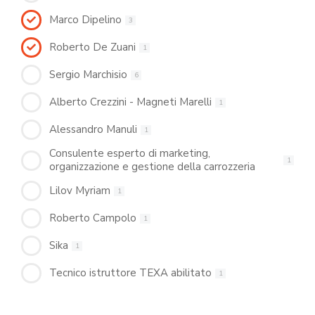
Marco Dipelino
3
Roberto De Zuani
1
Sergio Marchisio
6
Alberto Crezzini - Magneti Marelli
1
Alessandro Manuli
1
Consulente esperto di marketing,
1
organizzazione e gestione della carrozzeria
Lilov Myriam
1
Roberto Campolo
1
Sika
1
Tecnico istruttore TEXA abilitato
1