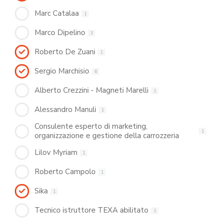
Marc Catalaa
1
Marco Dipelino
3
Roberto De Zuani
1
Sergio Marchisio
6
Alberto Crezzini - Magneti Marelli
1
Alessandro Manuli
1
Consulente esperto di marketing,
1
organizzazione e gestione della carrozzeria
Lilov Myriam
1
Roberto Campolo
1
Sika
1
Tecnico istruttore TEXA abilitato
1