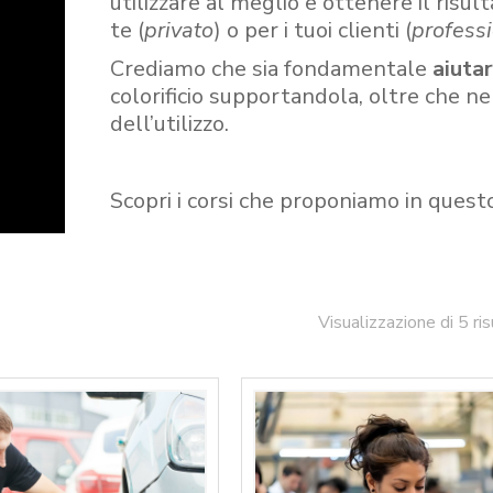
utilizzare al meglio e ottenere il risult
te (
privato
) o per i tuoi clienti (
professi
Crediamo che sia fondamentale
aiuta
colorificio supportandola, oltre che n
dell’utilizzo.
Scopri i corsi che proponiamo in quest
Visualizzazione di 5 ris