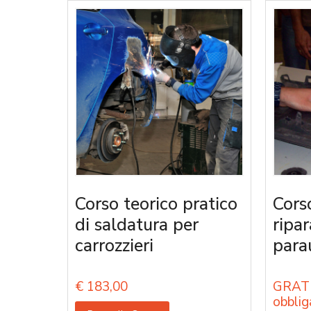
Corso teorico pratico
Cors
di saldatura per
ripa
carrozzieri
parau
€
183,00
GRATU
obblig