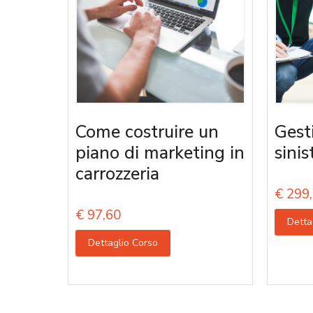
Come costruire un
Gest
piano di marketing in
sinis
carrozzeria
€
299,
€
97,60
Detta
Dettaglio Corso