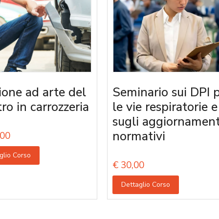
ione ad arte del
Seminario sui DPI 
tro in carrozzeria
le vie respiratorie e
sugli aggiornament
normativi
00
glio Corso
€
30,00
Dettaglio Corso