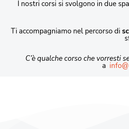
I nostri corsi si svolgono in due spa
Ti accompagniamo nel percorso di
s
s
C’è qualche corso che vorresti 
a
info@