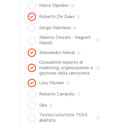
Marco Dipelino
3
Roberto De Zuani
1
Sergio Marchisio
6
Alberto Crezzini - Magneti
1
Marelli
Alessandro Manuli
1
Consulente esperto di
marketing, organizzazione e
1
gestione della carrozzeria
Lilov Myriam
1
Roberto Campolo
1
Sika
1
Tecnico istruttore TEXA
1
abilitato