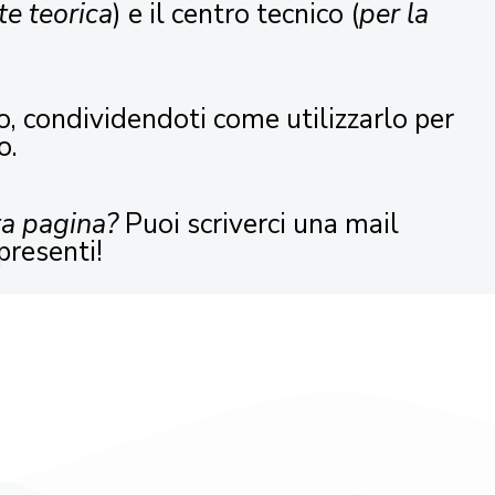
te teorica
) e il centro tecnico (
per la
o, condividendoti come utilizzarlo per
o.
ta pagina?
Puoi scriverci una mail
presenti!