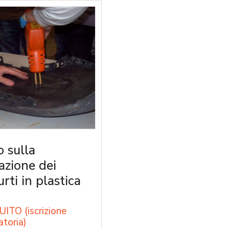
o sulla
razione dei
rti in plastica
ITO (iscrizione
atoria)