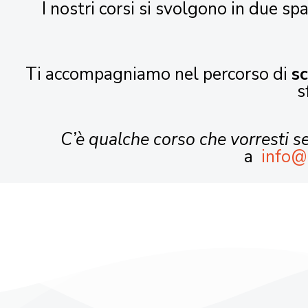
I nostri corsi si svolgono in due spa
Ti accompagniamo nel percorso di
s
s
C’è qualche corso che vorresti 
a
info@