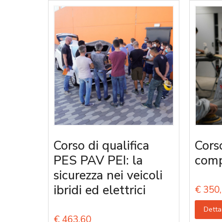
Corso di qualifica
Cors
PES PAV PEI: la
comp
sicurezza nei veicoli
ibridi ed elettrici
€
350,
Detta
€
463,60