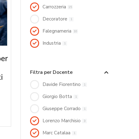
Carrozzeria
15
Decoratore
1
Falegnameria
10
Industria
1
per
Filtra per Docente
i
Davide Fiorentino
1
Giorgio Botta
1
Giuseppe Corrado
1
Lorenzo Marchisio
3
Marc Catalaa
1