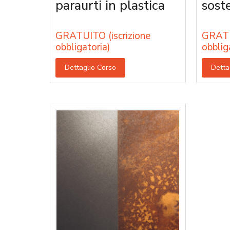
paraurti in plastica
sost
GRATUITO (iscrizione
GRATU
obbligatoria)
obblig
Dettaglio Corso
Detta