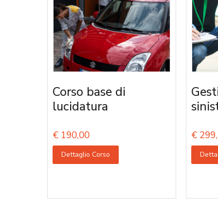
Corso base di
Gest
lucidatura
sinis
€
190,00
€
299,
Dettaglio Corso
Detta