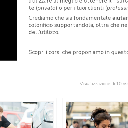
utilizzare al meglio e ottenere il risult
te (
privato
) o per i tuoi clienti (
professi
Crediamo che sia fondamentale
aiuta
colorificio supportandola, oltre che n
dell’utilizzo.
Scopri i corsi che proponiamo in quest
Visualizzazione di 10 ris