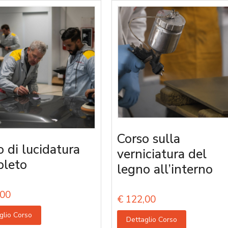
Corso sulla
o di lucidatura
verniciatura del
leto
legno all’interno
00
€
122,00
glio Corso
Dettaglio Corso