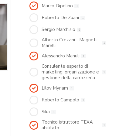
Marco Dipelino
3
Roberto De Zuani
1
Sergio Marchisio
6
Alberto Crezzini - Magneti
1
Marelli
Alessandro Manuli
1
Consulente esperto di
marketing, organizzazione e
1
gestione della carrozzeria
Lilov Myriam
1
Roberto Campolo
1
Sika
1
Tecnico istruttore TEXA
1
abilitato