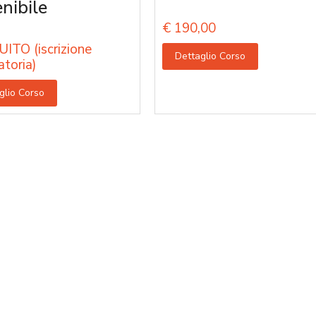
enibile
€
190,00
ITO (iscrizione
Dettaglio Corso
atoria)
glio Corso