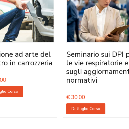
ione ad arte del
Seminario sui DPI 
tro in carrozzeria
le vie respiratorie e
sugli aggiornament
normativi
00
glio Corso
€
30,00
Dettaglio Corso