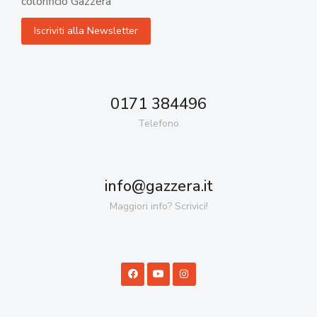
colorificio Gazzera
0171 384496
Telefono
info@gazzera.it
Maggiori info? Scrivici!