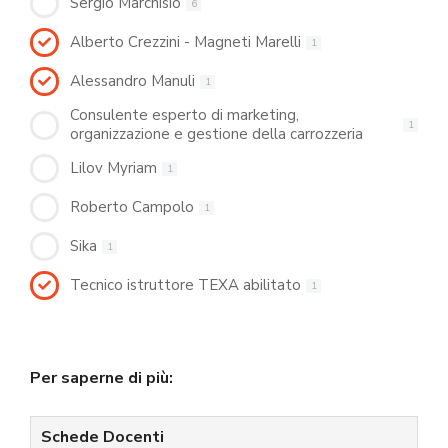
Sergio Marchisio
6
Alberto Crezzini - Magneti Marelli
1
Alessandro Manuli
1
Consulente esperto di marketing,
1
organizzazione e gestione della carrozzeria
Lilov Myriam
1
Roberto Campolo
1
Sika
1
Tecnico istruttore TEXA abilitato
1
Per saperne di più:
Schede Docenti