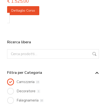
€
1.525,00
Dettaglio Corso
Ricerca libera
Filtra per Categoria
Carrozzeria
15
Decoratore
1
Falegnameria
10