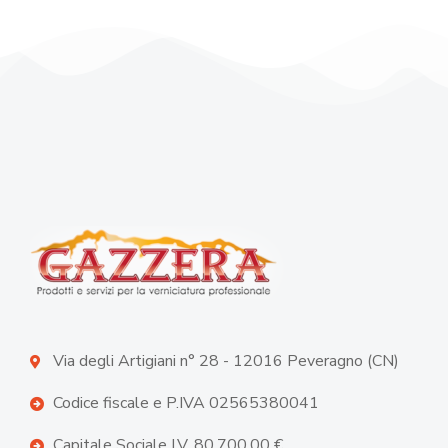
Via degli Artigiani n° 28 - 12016 Peveragno (CN)
Codice fiscale e P.IVA 02565380041
Capitale Sociale I.V. 80.700,00 €