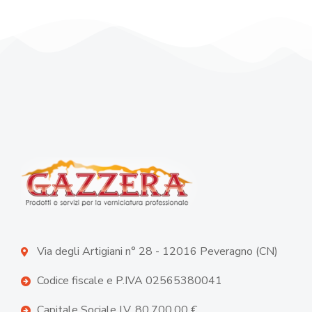
Via degli Artigiani n° 28 - 12016 Peveragno (CN)
Codice fiscale e P.IVA 02565380041
Capitale Sociale I.V. 80.700,00 €