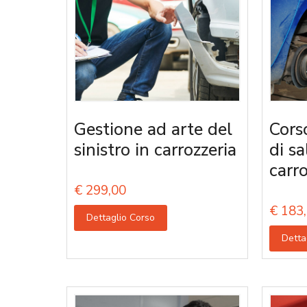
Gestione ad arte del
Cors
sinistro in carrozzeria
di s
carro
€
299,00
€
183,
Dettaglio Corso
Detta