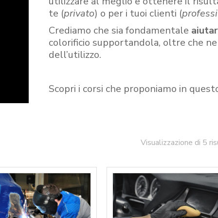
utilizzare al meglio e ottenere il risult
te (
privato
) o per i tuoi clienti (
professi
Crediamo che sia fondamentale
aiuta
colorificio supportandola, oltre che n
dell’utilizzo.
Scopri i corsi che proponiamo in quest
Visualizzazione di 5 ris