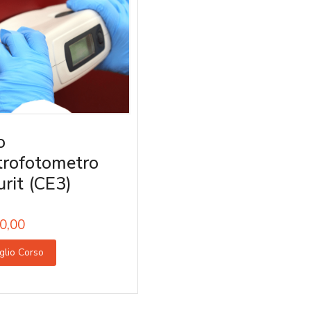
o
trofotometro
urit (CE3)
0,00
glio Corso