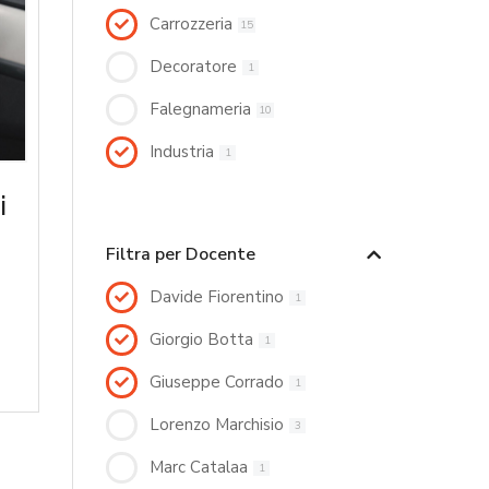
Carrozzeria
15
Decoratore
1
Falegnameria
10
Industria
1
i
Filtra per Docente
Davide Fiorentino
1
Giorgio Botta
1
Giuseppe Corrado
1
Lorenzo Marchisio
3
Marc Catalaa
1