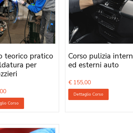
o teorico pratico
Corso pulizia intern
aldatura per
ed esterni auto
zzieri
€
155,00
00
Dettaglio Corso
glio Corso