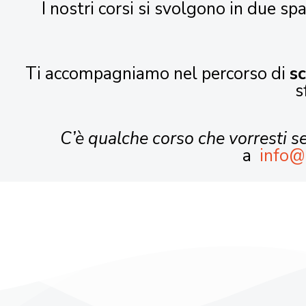
I nostri corsi si svolgono in due spa
Ti accompagniamo nel percorso di
s
s
C’è qualche corso che vorresti 
a
info@