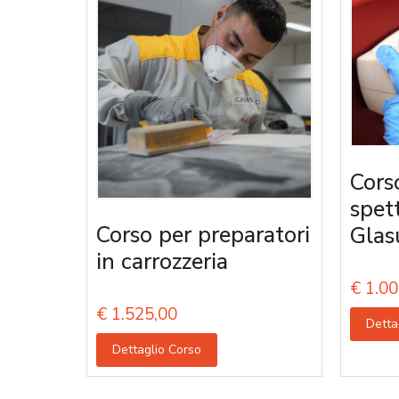
Cors
spet
Corso per preparatori
Glas
in carrozzeria
€
1.00
€
1.525,00
Detta
Dettaglio Corso