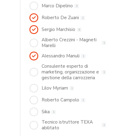
Marco Dipelino
3
Roberto De Zuani
1
Sergio Marchisio
6
Alberto Crezzini - Magneti
1
Marelli
Alessandro Manuli
1
Consulente esperto di
marketing, organizzazione e
1
gestione della carrozzeria
Lilov Myriam
1
Roberto Campolo
1
Sika
1
Tecnico istruttore TEXA
1
abilitato