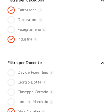
Filtra per Categoria
Carrozzeria
15
Decoratore
1
Falegnameria
10
Industria
1
Filtra per Docente
Davide Fiorentino
1
Giorgio Botta
1
Giuseppe Corrado
1
Lorenzo Marchisio
3
Marc Catalaa
1