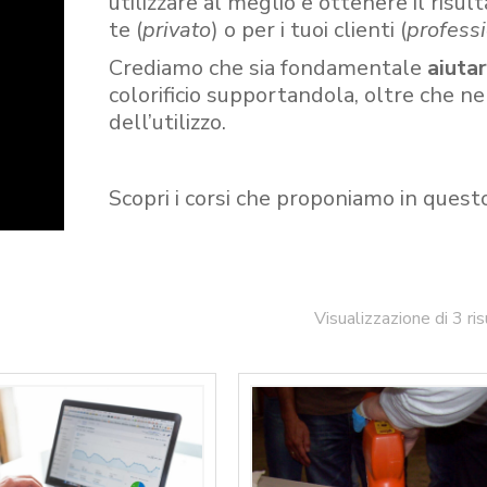
utilizzare al meglio e ottenere il risult
te (
privato
) o per i tuoi clienti (
professi
Crediamo che sia fondamentale
aiuta
colorificio supportandola, oltre che n
dell’utilizzo.
Scopri i corsi che proponiamo in quest
Visualizzazione di 3 ris