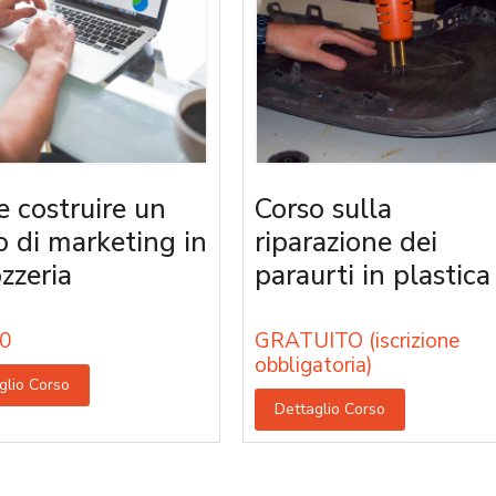
 costruire un
Corso sulla
o di marketing in
riparazione dei
zzeria
paraurti in plastica
0
GRATUITO (iscrizione
obbligatoria)
glio Corso
Dettaglio Corso