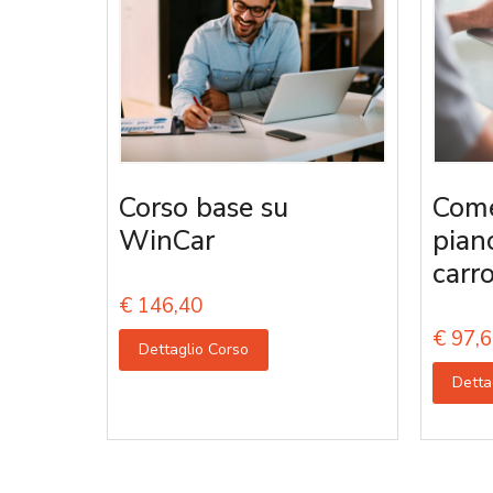
Corso base su
Come
WinCar
pian
carro
€
146,40
€
97,6
Dettaglio Corso
Detta