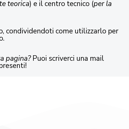
te teorica
) e il centro tecnico (
per la
o, condividendoti come utilizzarlo per
o.
ta pagina?
Puoi scriverci una mail
presenti!