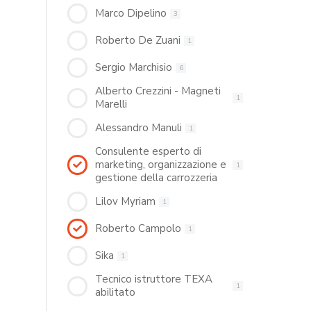
Marco Dipelino
3
Roberto De Zuani
1
Sergio Marchisio
6
Alberto Crezzini - Magneti
1
Marelli
Alessandro Manuli
1
Consulente esperto di
marketing, organizzazione e
1
gestione della carrozzeria
Lilov Myriam
1
Roberto Campolo
1
Sika
1
Tecnico istruttore TEXA
1
abilitato