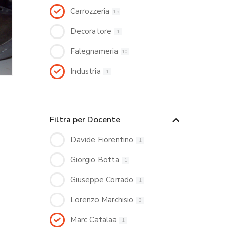
Carrozzeria
15
Decoratore
1
Falegnameria
10
Industria
1
Filtra per Docente
Davide Fiorentino
1
Giorgio Botta
1
Giuseppe Corrado
1
Lorenzo Marchisio
3
Marc Catalaa
1