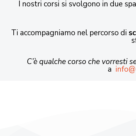
I nostri corsi si svolgono in due spa
Ti accompagniamo nel percorso di
s
s
C’è qualche corso che vorresti 
a
info@