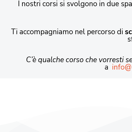
I nostri corsi si svolgono in due spa
Ti accompagniamo nel percorso di
s
s
C’è qualche corso che vorresti 
a
info@