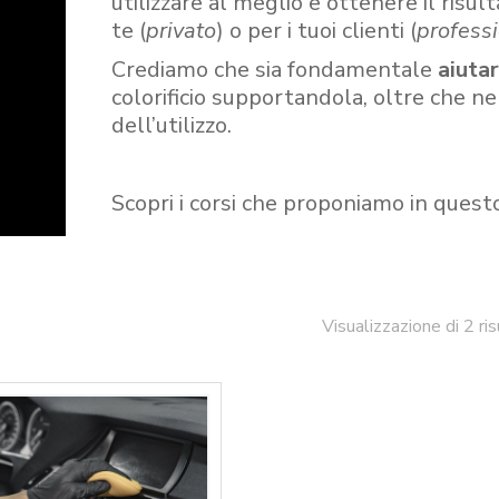
utilizzare al meglio e ottenere il risult
te (
privato
) o per i tuoi clienti (
professi
Crediamo che sia fondamentale
aiuta
colorificio supportandola, oltre che n
dell’utilizzo.
Scopri i corsi che proponiamo in quest
Visualizzazione di 2 ris