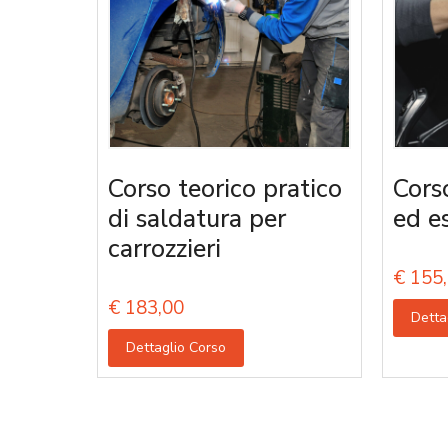
Corso teorico pratico
Corso
di saldatura per
ed e
carrozzieri
€
155,
€
183,00
Detta
Dettaglio Corso