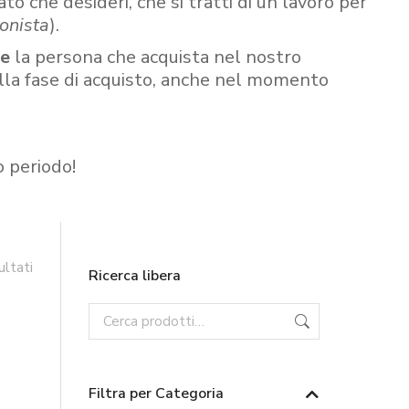
ato che desideri, che si tratti di un lavoro per
onista
).
re
la persona che acquista nel nostro
ella fase di acquisto, anche nel momento
o periodo!
ultati
Ricerca libera
Filtra per Categoria