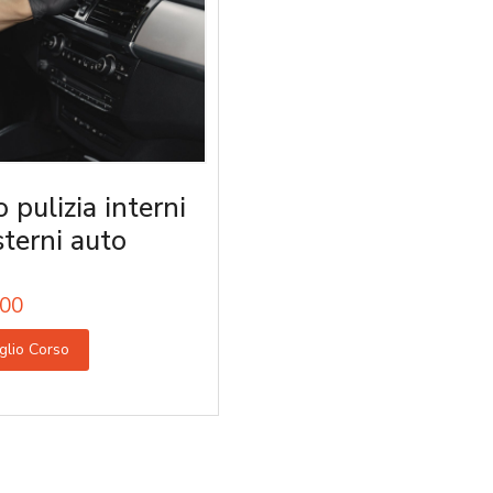
 pulizia interni
sterni auto
00
glio Corso