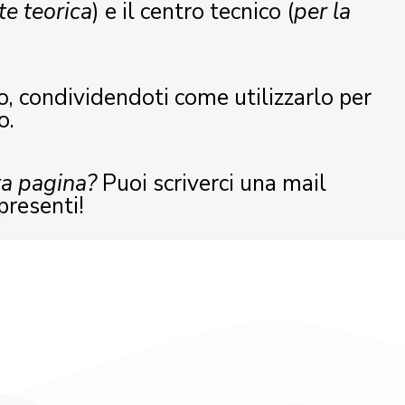
te teorica
) e il centro tecnico (
per la
o, condividendoti come utilizzarlo per
o.
ta pagina?
Puoi scriverci una mail
presenti!