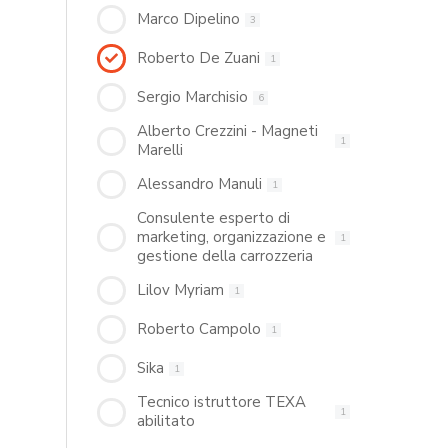
Marco Dipelino
3
Roberto De Zuani
1
Sergio Marchisio
6
Alberto Crezzini - Magneti
1
Marelli
Alessandro Manuli
1
Consulente esperto di
marketing, organizzazione e
1
gestione della carrozzeria
Lilov Myriam
1
Roberto Campolo
1
Sika
1
Tecnico istruttore TEXA
1
abilitato