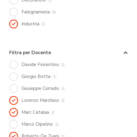
Decoratore
1
Falegnameria
10
Industria
1
Filtra per Docente
Davide Fiorentino
1
Giorgio Botta
1
Giuseppe Corrado
1
Lorenzo Marchisio
3
Marc Catalaa
1
Marco Dipelino
3
Roberto De Zuani
1