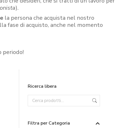
ato che desideri, che si tratti di un lavoro per
onista
).
re
la persona che acquista nel nostro
ella fase di acquisto, anche nel momento
o periodo!
Ricerca libera
Filtra per Categoria