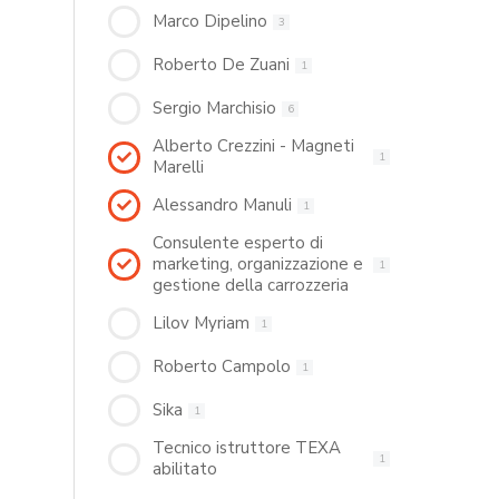
Marco Dipelino
3
Roberto De Zuani
1
Sergio Marchisio
6
Alberto Crezzini - Magneti
1
Marelli
Alessandro Manuli
1
Consulente esperto di
marketing, organizzazione e
1
gestione della carrozzeria
Lilov Myriam
1
Roberto Campolo
1
Sika
1
Tecnico istruttore TEXA
1
abilitato