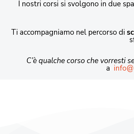
I nostri corsi si svolgono in due spa
Ti accompagniamo nel percorso di
s
s
C’è qualche corso che vorresti 
a
info@