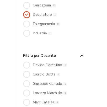
Carrozzeria
15
Decoratore
1
Falegnameria
10
Industria
1
Filtra per Docente
Davide Fiorentino
1
Giorgio Botta
1
Giuseppe Corrado
1
Lorenzo Marchisio
3
Marc Catalaa
1