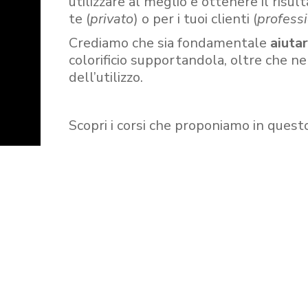
utilizzare al meglio e ottenere il risult
te (
privato
) o per i tuoi clienti (
professi
Crediamo che sia fondamentale
aiuta
colorificio supportandola, oltre che n
dell’utilizzo.
Scopri i corsi che proponiamo in quest