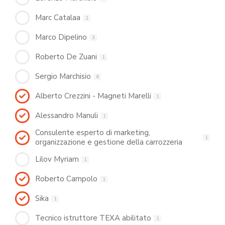
Marc Catalaa
1
Marco Dipelino
3
Roberto De Zuani
1
Sergio Marchisio
6
Alberto Crezzini - Magneti Marelli
1
Alessandro Manuli
1
Consulente esperto di marketing,
1
organizzazione e gestione della carrozzeria
Lilov Myriam
1
Roberto Campolo
1
Sika
1
Tecnico istruttore TEXA abilitato
1