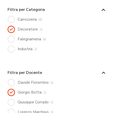
Filtra per Categoria
Carrozzeria
15
Decoratore
1
Falegnameria
10
Industria
1
Filtra per Docente
Davide Fiorentino
1
Giorgio Botta
1
Giuseppe Corrado
1
Lorenzo Marchisio
3