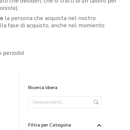
ato che desideri, che si tratti di un lavoro per
onista
).
re
la persona che acquista nel nostro
ella fase di acquisto, anche nel momento
o periodo!
Ricerca libera
Filtra per Categoria