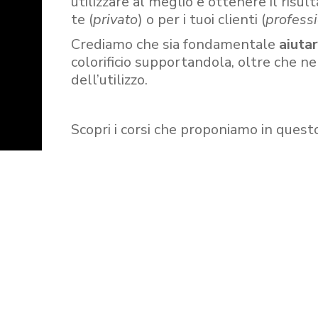
utilizzare al meglio e ottenere il risult
te (
privato
) o per i tuoi clienti (
professi
Crediamo che sia fondamentale
aiuta
colorificio supportandola, oltre che n
dell’utilizzo.
Scopri i corsi che proponiamo in quest