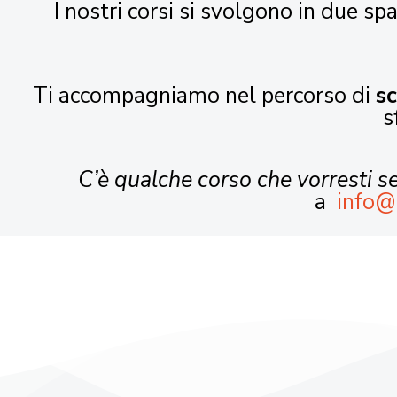
I nostri corsi si svolgono in due spa
Ti accompagniamo nel percorso di
s
s
C’è qualche corso che vorresti 
a
info@