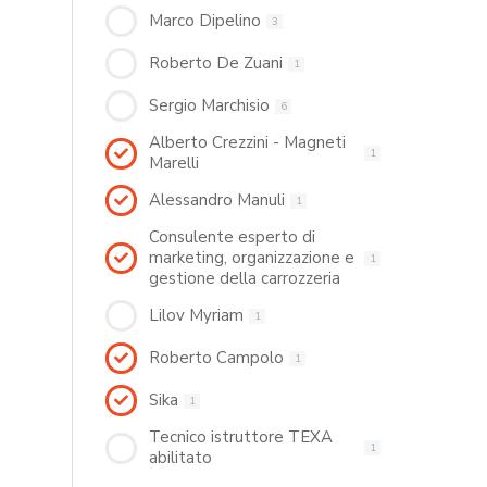
Marco Dipelino
3
Roberto De Zuani
1
Sergio Marchisio
6
Alberto Crezzini - Magneti
1
Marelli
Alessandro Manuli
1
Consulente esperto di
marketing, organizzazione e
1
gestione della carrozzeria
Lilov Myriam
1
Roberto Campolo
1
Sika
1
Tecnico istruttore TEXA
1
abilitato