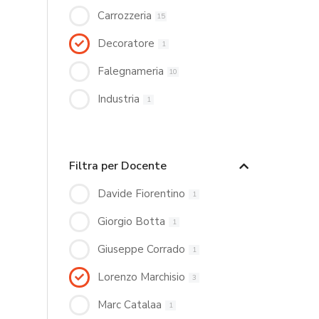
Carrozzeria
15
Decoratore
1
Falegnameria
10
Industria
1
Filtra per Docente
Davide Fiorentino
1
Giorgio Botta
1
Giuseppe Corrado
1
Lorenzo Marchisio
3
Marc Catalaa
1