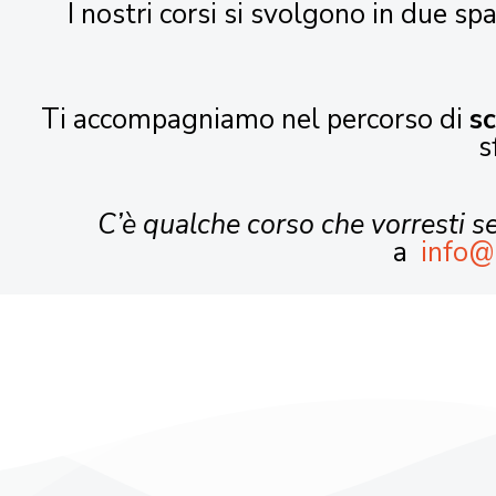
I nostri corsi si svolgono in due spa
Ti accompagniamo nel percorso di
s
s
C’è qualche corso che vorresti 
a
info@