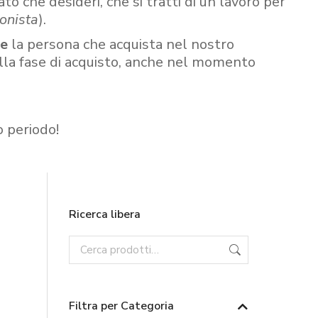
ato che desideri, che si tratti di un lavoro per
onista
).
re
la persona che acquista nel nostro
ella fase di acquisto, anche nel momento
o periodo!
Ricerca libera
Filtra per Categoria