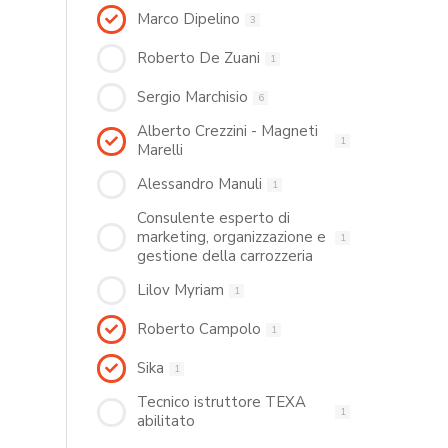
Marco Dipelino
3
Roberto De Zuani
1
Sergio Marchisio
6
Alberto Crezzini - Magneti
1
Marelli
Alessandro Manuli
1
Consulente esperto di
marketing, organizzazione e
1
gestione della carrozzeria
Lilov Myriam
1
Roberto Campolo
1
Sika
1
Tecnico istruttore TEXA
1
abilitato