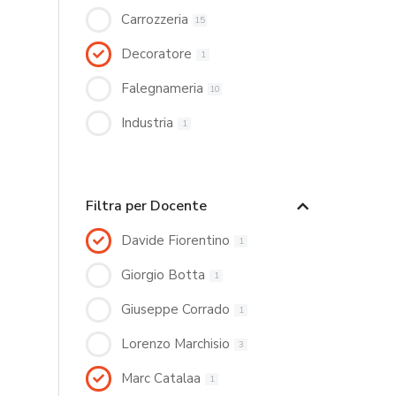
Carrozzeria
15
Decoratore
1
Falegnameria
10
Industria
1
Filtra per Docente
Davide Fiorentino
1
Giorgio Botta
1
Giuseppe Corrado
1
Lorenzo Marchisio
3
Marc Catalaa
1