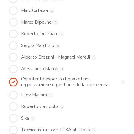
Marc Catalaa
1
Marco Dipelino
3
Roberto De Zuani
1
Sergio Marchisio
6
Alberto Crezzini - Magneti Marelli
1
Alessandro Manuli
1
Consulente esperto di marketing,
1
organizzazione e gestione della carrozzeria
Lilov Myriam
1
Roberto Campolo
1
Sika
1
Tecnico istruttore TEXA abilitato
1