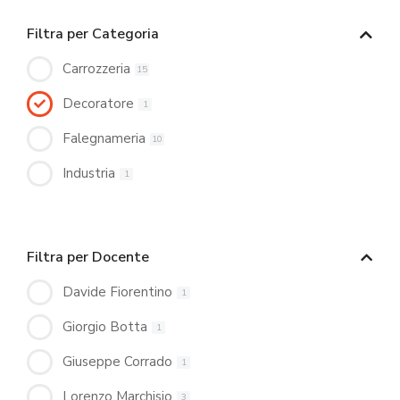
Filtra per Categoria
Carrozzeria
15
Decoratore
1
Falegnameria
10
Industria
1
Filtra per Docente
Davide Fiorentino
1
Giorgio Botta
1
Giuseppe Corrado
1
Lorenzo Marchisio
3